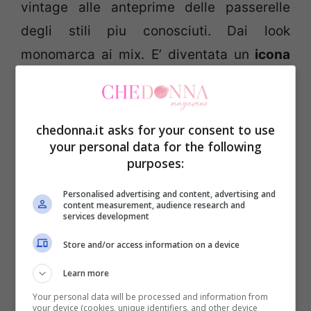
vintage alle anteprime delle passerelle
degli stili piu conosciuti. Dai look
monomarca ai mix. E’ diventata un
icona
assoluta..
lei è la moda
! Sempre all’ultimo
grido…Ha scarpe, accessori e borse che
subito diventano un
must
…Grazie a Carrie
chedonna.it asks for your consent to use
your personal data for the following
per esempio le
Manolo Blahnik
sono
purposes:
diventate le scarpe più sognate al mondo
dalle donne. Tutti gli stilisti hanno iniziato a
Personalised advertising and content, advertising and
content measurement, audience research and
services development
fare a gara per farle indossare i propri
abiti.
Store and/or access information on a device
Learn more
Insomma Carrie è diventata un modello da
Your personal data will be processed and information from
your device (cookies, unique identifiers, and other device
seguire per tutte quelle ragazze che