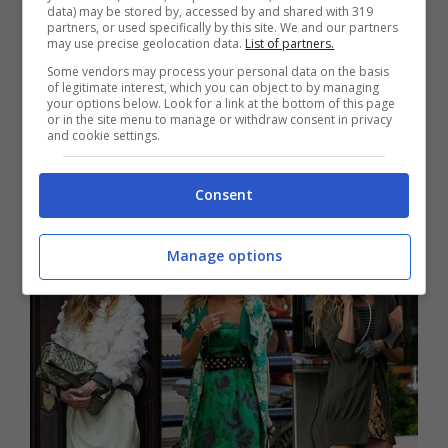
data) may be stored by, accessed by and shared with 319
partners, or used specifically by this site. We and our partners
seguono la moda e che come lei ogni volta
may use precise geolocation data.
List of partners.
prima di prepararsi ad uscire esclamano la
Some vendors may process your personal data on the basis
of legitimate interest, which you can object to by managing
frase “
Un armadio pieno di vestiti e mai
your options below. Look for a link at the bottom of this page
or in the site menu to manage or withdraw consent in privacy
niente da mettere
“.
and cookie settings.
Consent
Alessandra Fanciano
Manage options