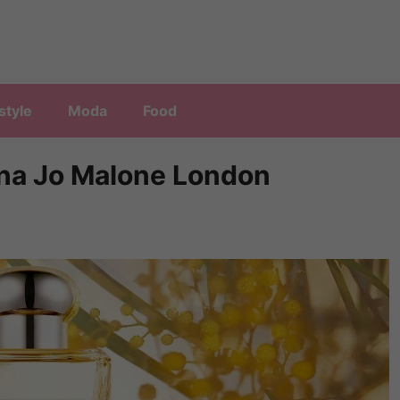
style
Moda
Food
onna Jo Malone London