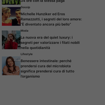
34 ore con la stessa paga
Gossip
Michelle Hunziker ed Eros
Ramazzotti, i segreti del loro amore:
“È diventato ancora più bello”
Moda
La nuova era del quiet luxury: i
segreti per valorizzare i filati nobili
nella quotidianità
Lifestyle
Benessere intestinale: perché
prendersi cura del microbiota
significa prendersi cura di tutto
l’organismo