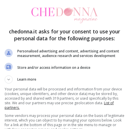
vertono in modo deciso, ma non sovrastano mai le
etto. Troviamo nel catalogo
Jo Malone profumi
chedonna.it asks for your consent to use your
e anche per l’uomo e viceversa, perché alcune
personal data for the following purposes:
Personalised advertising and content, advertising and content
measurement, audience research and services development
mati dalle donne
Store and/or access information on a device
esto marchio, ma quali sono i profumi femminili
Learn more
lo insieme.
Your personal data will be processed and information from your device
(cookies, unique identifiers, and other device data) may be stored by,
accessed by and shared with 319 partners, or used specifically by this
site. We and our partners may use precise geolocation data.
List of
partners.
Some vendors may process your personal data on the basis of legitimate
interest, which you can object to by managing your options below. Look
Malone London molto apprezzata per la sua
for a link at the bottom of this page or in the site menu to manage or