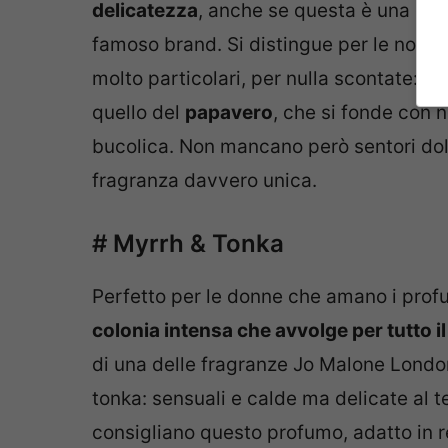
delicatezza
, anche se questa è una carat
famoso brand. Si distingue per le note f
molto particolari, per nulla scontate: il
quello del
papavero
, che si fonde con 
bucolica. Non mancano però sentori dolci
fragranza davvero unica.
# Myrrh & Tonka
Perfetto per le donne che amano i profum
colonia intensa che avvolge per tutto i
di una delle fragranze Jo Malone London 
tonka: sensuali e calde ma delicate al
consigliano questo profumo, adatto in 