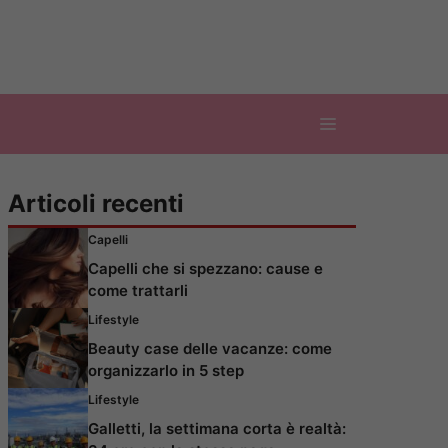
Articoli recenti
Capelli
Capelli che si spezzano: cause e
come trattarli
Lifestyle
Beauty case delle vacanze: come
organizzarlo in 5 step
Lifestyle
Galletti, la settimana corta è realtà: