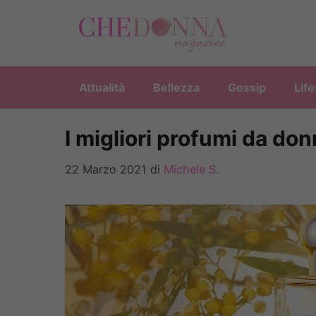
Vai
al
contenuto
Attualità
Bellezza
Gossip
Life
I migliori profumi da d
22 Marzo 2021
di
Michele S.