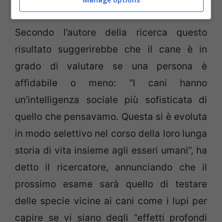
nella trappola del contenitore vuoto.
Secondo l’autore della ricerca questo
risultato suggerirebbe che il cane è in
grado di valutare se una persona è
affidabile o meno: “I cani hanno
un’intelligenza sociale più sofisticata di
quello che pensavamo. Questa si è evoluta
in modo selettivo nel corso della loro lunga
storia di vita insieme agli esseri umani”, ha
detto il ricercatore, annunciando che il
prossimo esame sarà quello di testare
delle specie vicine ai cani come i lupi per
capire se vi siano degli “effetti profondi