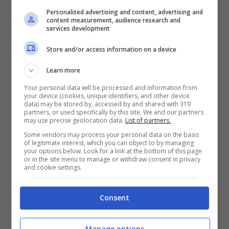
ricerca pubblicata sulla rivista
Animal
Personalised advertising and content, advertising and
content measurement, audience research and
Cognition
è stata condotta su 34 cani che
services development
sono stati sottoposti a tre diverse
Store and/or access information on a device
situazioni.
Learn more
Your personal data will be processed and information from
La prima è stato indicato ai cani che del
your device (cookies, unique identifiers, and other device
data) may be stored by, accessed by and shared with 319
cibo era nascosto all’interno di un
partners, or used specifically by this site. We and our partners
may use precise geolocation data.
List of partners.
contenitore. Nel secondo caso hanno
Some vendors may process your personal data on the basis
segnalato un contenitore vuoto e nel terzo
of legitimate interest, which you can object to by managing
your options below. Look for a link at the bottom of this page
or in the site menu to manage or withdraw consent in privacy
caso hanno nuovamente segnalato
and cookie settings.
all’animale il contenitore con il cibo. Nella
terza occasione gli animali non hanno
Consent
seguito i ricercatori, evitando di cadere
Manage options