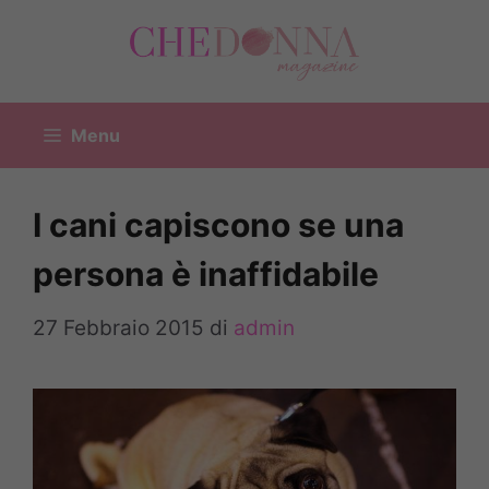
Vai
al
contenuto
Menu
I cani capiscono se una
persona è inaffidabile
27 Febbraio 2015
di
admin