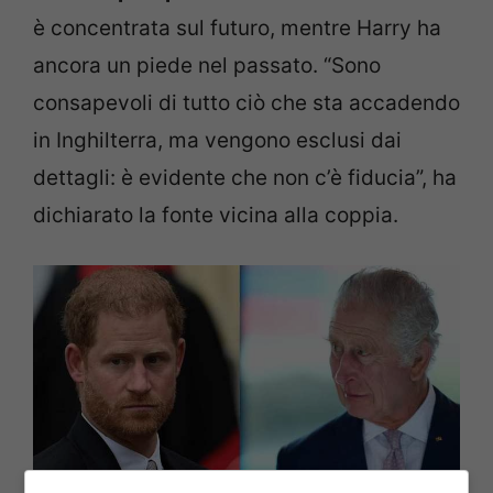
è concentrata sul futuro, mentre Harry ha
ancora un piede nel passato. “Sono
consapevoli di tutto ciò che sta accadendo
in Inghilterra, ma vengono esclusi dai
dettagli: è evidente che non c’è fiducia”, ha
dichiarato la fonte vicina alla coppia.