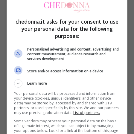
Sussex: rottura per la Royal Family? Ansa – chedonna.it
chedonna.it asks for your consent to use
Nonostante l’unione salda della coppia,
your personal data for the following
purposes:
mostrata dalle continue condivisioni social
di momenti, foto e pensieri dedicati al
Personalised advertising and content, advertising and
content measurement, audience research and
consorte, una fonte vicina alla famiglia
services development
afferma che Meghan vorrebbe che suo
Store and/or access information on a device
marito si sentisse meno oppresso dal
Learn more
passato e più presente nella vita che
Your personal data will be processed and information from
hanno costruito insieme.
your device (cookies, unique identifiers, and other device
data) may be stored by, accessed by and shared with 319
partners, or used specifically by this site. We and our partners
may use precise geolocation data.
List of partners.
Dal canto suo, Harry ha anche
Some vendors may process your personal data on the basis
recentemente espresso la volontà di
of legitimate interest, which you can object to by managing
your options below. Look for a link at the bottom of this page