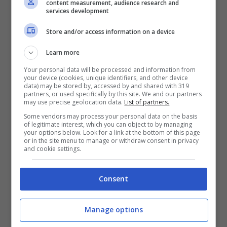
content measurement, audience research and
numero da 1 a 10, cosa diresti?
services development
Store and/or access information on a device
4? 6? 10? Quasi certamente non saresti
Learn more
oggettivo e ti sottostimeresti.
Your personal data will be processed and information from
your device (cookies, unique identifiers, and other device
E se invece lo chiedessero a qualcuno che
data) may be stored by, accessed by and shared with 319
partners, or used specifically by this site. We and our partners
may use precise geolocation data.
List of partners.
ti ama? In quel caso saresti piacevolmente
Some vendors may process your personal data on the basis
stupito di quanto in realtà le persone
of legitimate interest, which you can object to by managing
your options below. Look for a link at the bottom of this page
vedano le tue qualità e sappiano che
or in the site menu to manage or withdraw consent in privacy
and cookie settings.
potenzialità hai.
Consent
Non ci credi? Guarda il dolcissimo video
realizzato dalla Strayer University.
Manage options