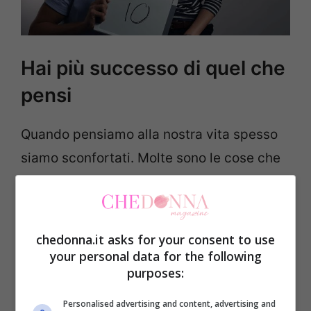
Hai più successo di quel che
pensi
Quando pensiamo alla nostra vita spesso
siamo sconfortati. Molte sono le cose che
non vanno come vorremmo, molte le cose
che cambieremmo.
chedonna.it asks for your consent to use
Se ti chiedessero di darti un voto per come
your personal data for the following
conduci la tua vita quale sarebbe? Se
purposes:
dovessi quantificare il tuo successo con un
Personalised advertising and content, advertising and