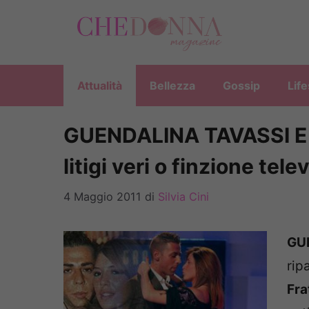
Vai
al
contenuto
Attualità
Bellezza
Gossip
Life
GUENDALINA TAVASSI E
litigi veri o finzione tele
4 Maggio 2011
di
Silvia Cini
GU
rip
Fra