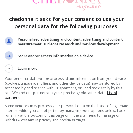
momento in tv sotto i riflettori siano studiati a
olo per fare audience e per restare entrambi sulla
chedonna.it asks for your consent to use your
personal data for the following purposes:
ettere le mani avanti dichiarando che lei e Remo
 giorno perchè hanno una figlia in comune, e si
Personalised advertising and content, advertising and content
measurement, audience research and services development
a
redazione di Pomeriggio 5,
oggi pomeriggio, ha
Store and/or access information on a device
, e si sono quindi trovati nella stessa città lo
vogliono far capire alla romana, è che lei non è
Learn more
 figlia, semplicemente oltre che portare il trash
Your personal data will be processed and information from your device
(cookies, unique identifiers, and other device data) may be stored by,
e tra di loro a volte vanno bene:
“Voi due portate
accessed by and shared with 319 partners, or used specifically by this
site. We and our partners may use precise geolocation data.
List of
ia mi ricorda quella di Nando;
portare avanti un
partners.
Some vendors may process your personal data on the basis of legitimate
ettori. Tu hai capito che per restare in tv bisogna
interest, which you can object to by managing your options below. Look
for a link at the bottom of this page or in the site menu to manage or
dita. In fondo questa è una cosa positiva per la
withdraw consent in privacy and cookie settings.
e di questo in tv?
“
continua Parpiglia.