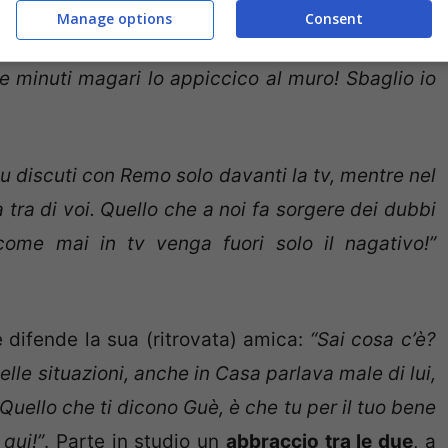
Manage options
Consent
rapporto altalenante –
giustifica Guendalina
–
un
 minuti magari lo appiccico al muro! Sbaglio io
 discuti con Remo solo davanti la tv, mentre nel
sa tra di voi. Quello che a noi fa sorgere dei dubbi
ome mai in tv venga fuori solo il nagativo!”
 difende la sua (ritrovata) amica:
“Sai cosa c’è?
le situazioni, anche in Casa parlava male di lui,
uello che ti dicono Guè, è che tu per il tuo bene
 qui!”
. Parte in studio un
abbraccio tra le due
, a