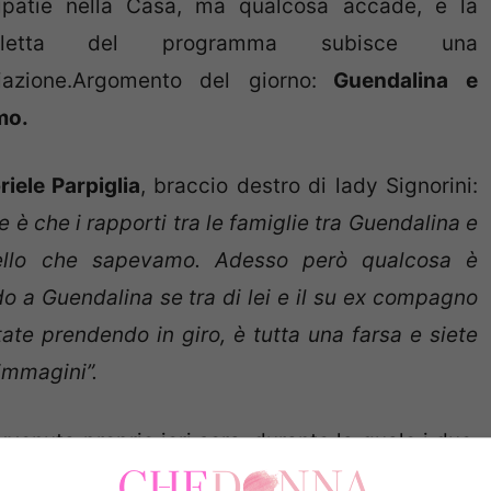
ipatie nella Casa, ma qualcosa accade, e la
aletta del programma subisce una
iazione.Argomento del giorno:
Guendalina e
mo.
iele Parpiglia
, braccio destro di lady Signorini:
è che i rapporti tra le famiglie tra Guendalina e
ello che sapevamo. Adesso però qualcosa è
o a Guendalina se tra di lei e il su ex compagno
ate prendendo in giro, è tutta una farsa e siete
immagini”.
venuta proprio ieri sera, durante la quale i due,
hiaccherano e scherzano amorevolmente,
come