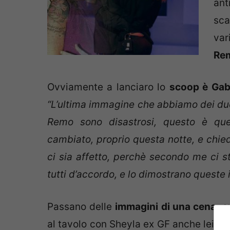
ant
sc
var
Re
Ovviamente a lanciaro lo
scoop è Gabr
“L’ultima immagine che abbiamo dei due 
Remo sono disastrosi, questo è qu
cambiato, proprio questa notte, e chied
ci sia affetto, perchè secondo me ci st
tutti d’accordo, e lo dimostrano queste 
Passano delle
immagini di una cena,
av
al tavolo con Sheyla ex GF anche lei,
c