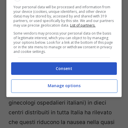
problema della disidratazione e della
Your personal data will be processed and information from
your device (cookies, unique identifiers, and other device
data) may be stored by, accessed by and shared with 319
secchezza delle labbra nelle giornate più
partners, or used specifically by this site. We and our partners
may use precise geolocation data.
List of partners.
calde. Così, aggiungendo ingredienti
Some vendors may process your personal data on the basis
naturali per renderli anche gradevoli,
of legitimate interest, which you can object to by managing
your options below. Look for a link at the bottom of this page
Denise ha creato i “
Lillipops
”.
or in the site menu to manage or withdraw consent in privacy
and cookie settings.
I portentosi ghiaccioli sono arrivati nel
Consent
nostro Paese a fine 2010 e sono stati
subito un successo. Una sperimentazione
Manage options
condotta dall’
Aogoi
(Associazione ostetrici
ginecologi ospedalieri italiani) in dieci
centri distribuiti in tutta Italia ha rilevato
che questi riducono la nausea nella quasi