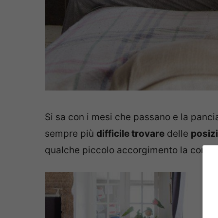
Si sa con i mesi che passano e la panc
sempre più
difficile trovare
delle
posiz
qualche piccolo accorgimento la comodi