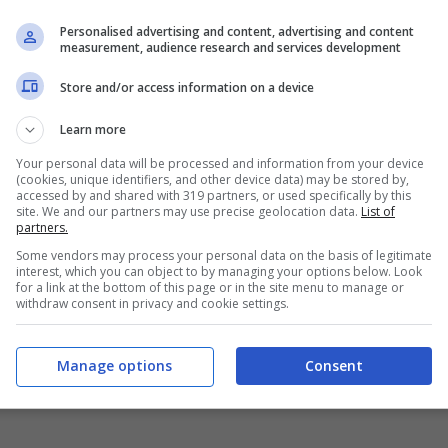
Quando si
viaggia in auto
, soprattutto quando si
Personalised advertising and content, advertising and content
measurement, audience research and services development
 prossime al parto, è sempre utile sapere come
omportarsi. Non si può rinunciare alla
cintura
, a
Store and/or access information on a device
eno che non sia il medico a dirlo, quindi è bene
Learn more
sapere come allacciarla: mai metterla sulla
Your personal data will be processed and information from your device
(cookies, unique identifiers, and other device data) may be stored by,
ancia, ma sotto, sulle ossa del bacino, in modo
accessed by and shared with 319 partners, or used specifically by this
site. We and our partners may use precise geolocation data.
List of
che non stringa. Inoltre non è necessario
partners.
Some vendors may process your personal data on the basis of legitimate
disattivare l’airbag, perché comunque
interest, which you can object to by managing your options below. Look
for a link at the bottom of this page or in the site menu to manage or
rappresenta un mezzo ulteriore di protezione.
withdraw consent in privacy and cookie settings.
usta durante la gravidanza : allontanare il più
mma però deve riuscire ad arrivare facilmente ai
Manage options
Consent