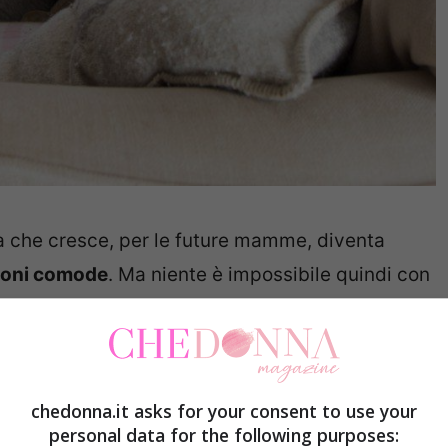
ia che cresce, per le future mamme, diventa
ioni comode
. Ma niente è impossibile quindi con
tà è a portata di mano.
Le posizioni comode in
gravidanza
chedonna.it asks for your consent to use your
personal data for the following purposes: