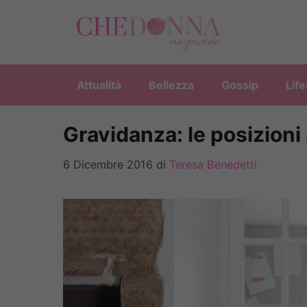
Vai
al
contenuto
Attualità
Bellezza
Gossip
Life
Gravidanza: le posizioni
6 Dicembre 2016
di
Teresa Benedetti