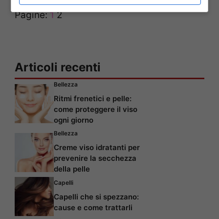
Pagine:
1
2
Articoli recenti
Bellezza
Ritmi frenetici e pelle:
come proteggere il viso
ogni giorno
Bellezza
Creme viso idratanti per
prevenire la secchezza
della pelle
Capelli
Capelli che si spezzano:
cause e come trattarli