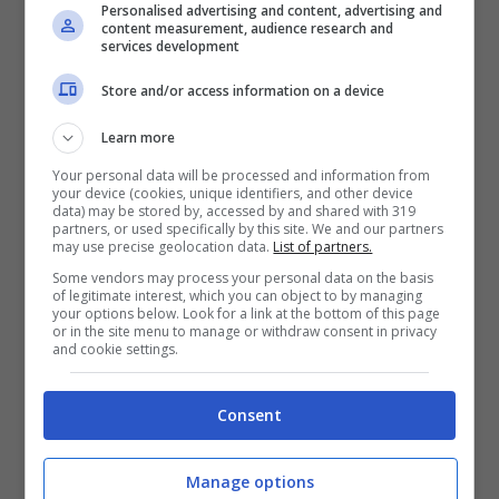
troppo dispiaciuta per questo,
Personalised advertising and content, advertising and
content measurement, audience research and
perché prima dovrai pensare a
services development
Verdiana e Lidia che sono
Store and/or access information on a device
uscite, a Rossella che è in
Learn more
Your personal data will be processed and information from
nomination, poi forse, forse,
your device (cookies, unique identifiers, and other device
data) may be stored by, accessed by and shared with 319
penserai a questo, e sappi che
partners, or used specifically by this site. We and our partners
may use precise geolocation data.
List of partners.
te ne pentirai. Io l’avevo vista
Some vendors may process your personal data on the basis
of legitimate interest, which you can object to by managing
your options below. Look for a link at the bottom of this page
come la storia della mia vita.”
or in the site menu to manage or withdraw consent in privacy
and cookie settings.
Consent
Riuscirà Manfredi a tenere il punto? Noi
speriamo di si!
Manage options