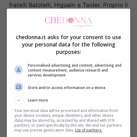
fratelli Balotelli, Higuain e Taider. Proprio il
centrocampista dell’Inter sarebbe il
fidanzato di Veronica, che però ha
affermato di averlo ripetutamente tradito,
chedonna.it asks for your consent to use
your personal data for the following
prima con Giorgio Alfieri ed ora, una sola
purposes:
settimana prima di entrare al Grande
Personalised advertising and content, advertising and
fratello, con i fratelli Balotelli.No no, nessun
content measurement, audience research and
services development
errore, avete letto bene: Veronica ha
affermato di aver fatto sesso a quattro con
Store and/or access information on a device
un’amica, con Mario Balotelli ed il fratello.
Learn more
Your personal data will be processed and information from
your device (cookies, unique identifiers, and other device
Dichiarazioni compromettenti visto che ad
data) may be stored by, accessed by and shared with 319
partners, or used specifically by this site. We and our partners
essere tirati in ballo sono alcuni dei
may use precise geolocation data.
List of partners.