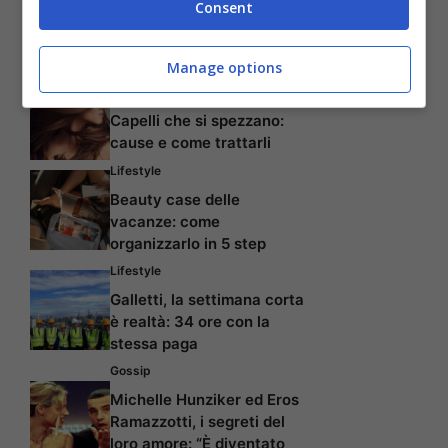
Consent
Creme viso idratanti per
prevenire la secchezza
della pelle
Manage options
Capelli
Capelli che si spezzano:
cause e come trattarli
Lifestyle
Beauty case delle
vacanze: come
organizzarlo in 5 step
Lifestyle
Galletti, la settimana corta
è realtà: 34 ore con la
stessa paga
Gossip
Michelle Hunziker ed Eros
Ramazzotti, i segreti del
loro amore: “È diventato