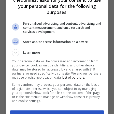
your personal data for the following
purposes:
Personalised advertising and content, advertising and
clicca su successiva per vedere tutte le
content measurement, audience research and
services development
altre ragazze
Store and/or access information on a device
Pagine:
1
2
3
4
5
6
7
8
Learn more
Your personal data will be processed and information from
your device (cookies, unique identifiers, and other device
data) may be stored by, accessed by and shared with 319
partners, or used specifically by this site. We and our partners
Articoli recenti
may use precise geolocation data.
List of partners.
Some vendors may process your personal data on the basis
Bellezza
of legitimate interest, which you can object to by managing
your options below. Look for a link at the bottom of this page
Ritmi frenetici e pelle:
or in the site menu to manage or withdraw consent in privacy
come proteggere il viso
and cookie settings.
ogni giorno
Bellezza