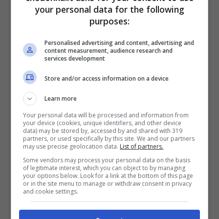
“Chi è quel mongolo che piange?”, queste
your personal data for the following
le parole incriminate che hanno scatenato
purposes:
una vera e propria bufera tra i
Personalised advertising and content, advertising and
telespettatori! Andrea le ha pronunciate
content measurement, audience research and
services development
riferendosi a sè stesso ed alla propria
Store and/or access information on a device
commozione in seguito alla sorpresa
ricevuta dalla sorella. Cosa voleva
Learn more
intendere? C’è chi interpreta la parola
Your personal data will be processed and information from
your device (cookies, unique identifiers, and other device
data) may be stored by, accessed by and shared with 319
“mongolo” come espressione dispregiativa
partners, or used specifically by this site. We and our partners
may use precise geolocation data.
List of partners.
riferita alle persone affette da Sindrome di
Some vendors may process your personal data on the basis
Down.
of legitimate interest, which you can object to by managing
your options below. Look for a link at the bottom of this page
or in the site menu to manage or withdraw consent in privacy
and cookie settings.
Se così fosse, sarebbe davvero poco
carino e la frase del giovane potrebbe