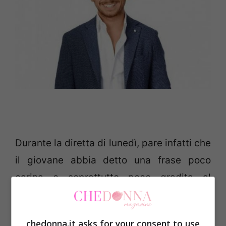
Durante la diretta di lunedì, pare infatti che
il giovane abbia detto una frase poco
carina e soprattutto poco gradita al
pubblico.
chedonna.it asks for your consent to use