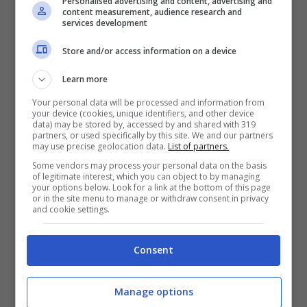
Personalised advertising and content, advertising and
“A me non importa nulla del gioco, il nostro
content measurement, audience research and
services development
rapporto per me è la cosa più importante!”,
urla Margherita che vediamo adirata come
Store and/or access information on a device
non mai: “Tu per me vieni prima di tutto,
Learn more
non mi permetterei mai di dubitare di te,
Your personal data will be processed and information from
your device (cookies, unique identifiers, and other device
mentre tu lo stai facendo!”.
data) may be stored by, accessed by and shared with 319
partners, or used specifically by this site. We and our partners
may use precise geolocation data.
List of partners.
La mamma controbatte di essere sicura
Some vendors may process your personal data on the basis
of legitimate interest, which you can object to by managing
che il ballerino abbia parlato male di lei e
your options below. Look for a link at the bottom of this page
or in the site menu to manage or withdraw consent in privacy
la sua domanda è: come può la sua
and cookie settings.
migliore amica avere un rapporto così
Consent
stretto con chi ha una cattiva opinione di
lei? La varesina sottolinea che l’italo-
Manage options
inglese ha sempre avuto buone parole