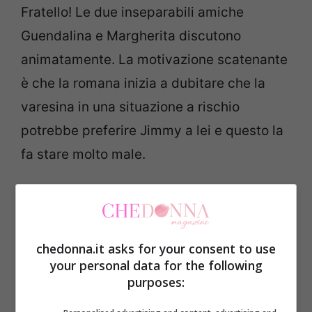
Fratello! Le due inseparabili amiche
Guendalina e Margherita discutono
animatamente. La motivazione scatenante
è che la romana inizia a dubitare che la
varesina in una situazione a rischio
potrebbe preferire Jimmy a lei e questo la
fa stare molto male.
La speaker prende veramente male questa
ipotesi della compagna, sia perché ha
sentito che l’amica stava dicendo prima a
chedonna.it asks for your consent to use
your personal data for the following
Davide e soprattutto perché è stata messa
purposes:
in dubbio l’autenticità della loro amicizia.