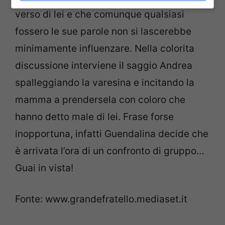
verso di lei e che comunque qualsiasi
fossero le sue parole non si lascerebbe
minimamente influenzare. Nella colorita
discussione interviene il saggio Andrea
spalleggiando la varesina e incitando la
mamma a prendersela con coloro che
hanno detto male di lei. Frase forse
inopportuna, infatti Guendalina decide che
è arrivata l’ora di un confronto di gruppo…
Guai in vista!
Fonte: www.grandefratello.mediaset.it