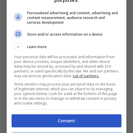
stata, che ha avuto grandi traumi dal
rapporto con lui, con la quale anche la
Personalised advertising and content, advertising and
content measurement, audience research and
mamma di Emanuele ha ancora rapporti,
services development
l’hanno addirittura minacciata di non
Store and/or access information on a device
rilasciare nessuna intervista”.
Learn more
Your personal data will be processed and information from
“Lui sta parlando di una ragazza con cui
your device (cookies, unique identifiers, and other device
data) may be stored by, accessed by and shared with 319
Ema è stato fidanzato
– interviene la
partners, or used specifically by this site. We and our partners
may use precise geolocation data.
List of partners.
mamma –
lui ha chiamato questa ragazza
Some vendors may process your personal data on the basis
of legitimate interest, which you can object to by managing
dicendogli di fare delle interviste con un
your options below. Look for a link at the bottom of this page
or in the site menu to manage or withdraw consent in privacy
giornalista perchè stava venendo fuori il
and cookie settings.
suo nome dalla nostra famiglia, cosa
Consent
assolutamente non vera, e tra l’altro io
tutt’ora la sento, e non le abbiamo mai