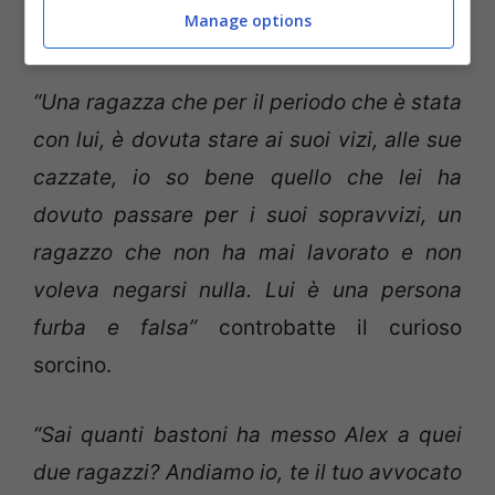
Manage options
impedito di fare niente”.
“Una ragazza che per il periodo che è stata
con lui, è dovuta stare ai suoi vizi, alle sue
cazzate, io so bene quello che lei ha
dovuto passare per i suoi sopravvizi, un
ragazzo che non ha mai lavorato e non
voleva negarsi nulla. Lui è una persona
furba e falsa”
controbatte il curioso
sorcino.
“Sai quanti bastoni ha messo Alex a quei
due ragazzi? Andiamo io, te il tuo avvocato