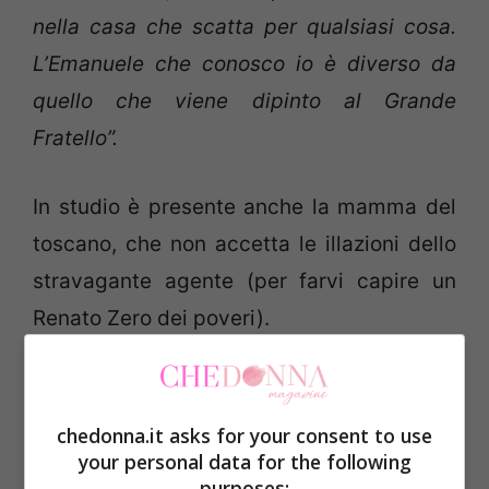
nella casa che scatta per qualsiasi cosa.
L’Emanuele che conosco io è diverso da
quello che viene dipinto al Grande
Fratello”.
In studio è presente anche la mamma del
toscano, che non accetta le illazioni dello
stravagante agente (per farvi capire un
Renato Zero dei poveri).
“Lì c’è una ragazza che si sta innamorando
di lui –
continua Alex
– che non sa che qui
chedonna.it asks for your consent to use
fuori c’è un’altra donna con la quale lui è
your personal data for the following
purposes: