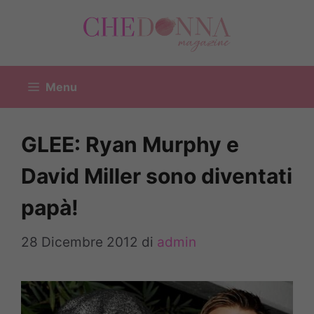
Vai
al
contenuto
Menu
GLEE: Ryan Murphy e
David Miller sono diventati
papà!
28 Dicembre 2012
di
admin