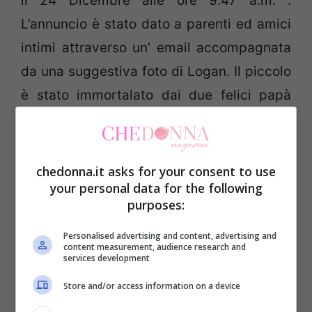
il 24 Dicembre alle ore 9.47 a.m. .
L’annuncio è stato dato a parenti ed amici
intimi attraverso un’ email accompagnata
da una suggestiva foto di Logan. Il piccolo
è stato immortalato dai due felici papà
all’interno di una tipica calza natalizia
come a voler dire al mondo che Logan è il
regalo più bello che potessero ricevere.
chedonna.it asks for your consent to use
your personal data for the following
purposes:
Personalised advertising and content, advertising and
content measurement, audience research and
services development
Store and/or access information on a device