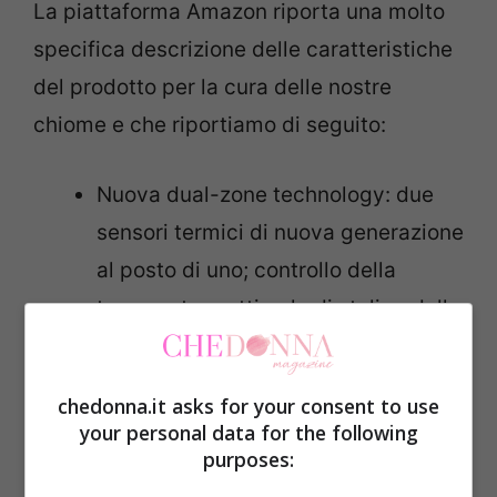
La piattaforma Amazon riporta una molto
specifica descrizione delle caratteristiche
del prodotto per la cura delle nostre
chiome e che riportiamo di seguito:
Nuova dual-zone technology: due
sensori termici di nuova generazione
al posto di uno; controllo della
temperatura ottimale di styling dalla
base alle punte, per capelli più lisci,
più setosi e dall’aspetto più sano;
chedonna.it asks for your consent to use
your personal data for the following
Temperatura ottimale di styling di
purposes:
185°C: una temperatura più alta