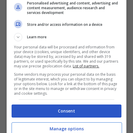
Personalised advertising and content, advertising and
danneggerebbe il capello, più bassa
content measurement, audience research and
services development
comprometterebbe il risultato dello
Store and/or access information on a device
styling;
Learn more
Lamelle lisce, sagomate e
Your personal data will be processed and information from
basculanti: scivolano attraverso i
your device (cookies, unique identifiers, and other device
data) may be stored by, accessed by and shared with 319
capelli per uno styling veloce e
partners, or used specifically by this site. We and our partners
may use precise geolocation data.
List of partners.
impeccabile ed una lucentezza da
Some vendors may process your personal data on the basis
styling professionale;
of legitimate interest, which you can object to by managing
your options below. Look for a link at the bottom of this page
Funzione sleep mode automatica:
or in the site menu to manage or withdraw consent in privacy
and cookie settings.
spegnimento della styler dopo 30
minuti di non utilizzo;
Consent
Voltaggio universale: assicura
Manage options
performance eccezionali in ogni