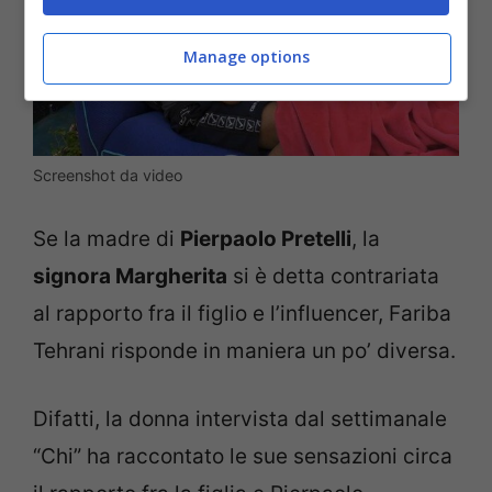
Manage options
Screenshot da video
Se la madre di
Pierpaolo Pretelli
, la
signora Margherita
si è detta contrariata
al rapporto fra il figlio e l’influencer, Fariba
Tehrani risponde in maniera un po’ diversa.
Difatti, la donna intervista dal settimanale
“Chi” ha raccontato le sue sensazioni circa