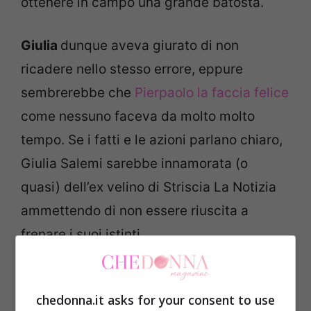
ottenere in campo una grande batosta.
Giulia
dunque aveva giurato di non
ricadere nello stesso errore, eppure
sembrerebbe che
Pierpaolo la faccia felice
come nessuno faceva da molto molto
tempo. Se i fatti e le azioni parlano chiaro,
Giulia Salemi sarebbe innamorata (o
quasi) dell’ex velino di Striscia La Notizia
ammettendo di non essere riuscita a
frenare i suoi istinti.
Per questa seconda esperienza nella casa
chedonna.it asks for your consent to use
più spiata d’Italia, Giulia aveva chiesto