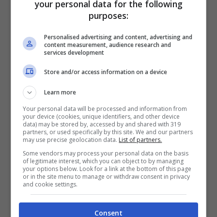
your personal data for the following
esplicitamente alla madre di “stare alla
purposes:
larga” dai riflettori del GF. Ciononostante,
Personalised advertising and content, advertising and
Fariba Tehrani
non c’è l’ha fatta e non ha
content measurement, audience research and
services development
potuto fare a meno di commentare quello
Store and/or access information on a device
che sembrerebbe sotto gli occhi di tutti, un
innamoramento della figlia.
Learn more
Your personal data will be processed and information from
your device (cookies, unique identifiers, and other device
Fariba Tehrani, commenta la
data) may be stored by, accessed by and shared with 319
partners, or used specifically by this site. We and our partners
love story tra Giulia Salemi e
may use precise geolocation data.
List of partners.
Some vendors may process your personal data on the basis
Pierpaolo Pretelli
of legitimate interest, which you can object to by managing
your options below. Look for a link at the bottom of this page
or in the site menu to manage or withdraw consent in privacy
and cookie settings.
Consent