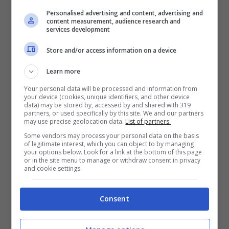
Giulia Salemi
– Alexander Vauthier
Personalised advertising and content, advertising and
da 2950 euro e scarpe Le Silla da
content measurement, audience research and
services development
540 euro
Store and/or access information on a device
Sonia Lorenzini
– mini abito Balmain
da 2490 euro
Learn more
Stefania Orlando
– abito lungo di
Your personal data will be processed and information from
your device (cookies, unique identifiers, and other device
Ivan Iaboni
data) may be stored by, accessed by and shared with 319
partners, or used specifically by this site. We and our partners
may use precise geolocation data.
List of partners.
Cecilia Capriotti
, in nomination con
Maria
Some vendors may process your personal data on the basis
of legitimate interest, which you can object to by managing
your options below. Look for a link at the bottom of this page
Teresa Ruta
, ieri è passata inosservata con
or in the site menu to manage or withdraw consent in privacy
and cookie settings.
l’abito semplice e pomeridiano di Twinset
che avrebbe richiesto almeno un minimo di
Consent
accessori coordinati.
Sonia Lorenzini
invece centra quasi sempre il punto con