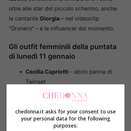
oltre alle star del piccolo schermo, anche
la cantante
Giorgia
– nel videoclip
“Oronero” – e le influencer del momento.
Gli outfit femminili della puntata
di lunedì 11 gennaio
Cecilia Capriotti
– abito panna di
Twinset
Elisabetta Gregoraci
– Abito
Elisabetta Franchi da 459 euro,
chedonna.it asks for your consent to use
orecchini Dior da 390 euro e stivali
your personal data for the following
Jimmy Choo
purposes: