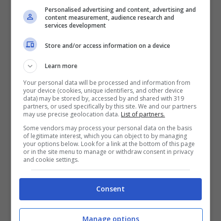
afferma:
‘non è che per forza deve stare
Personalised advertising and content, advertising and
content measurement, audience research and
con qualcuna eh?! Mica sta a digiuno da
services development
una vita!’.
Store and/or access information on a device
Learn more
E’ proprio adesso che Andrea fa una
Your personal data will be processed and information from
caduta di stile spaventosa,
iniziando a
your device (cookies, unique identifiers, and other device
data) may be stored by, accessed by and shared with 319
chiedere a Gabriele di puntare su Mariana,
partners, or used specifically by this site. We and our partners
may use precise geolocation data.
List of partners.
ma le sue poche parole non sono proprio
Some vendors may process your personal data on the basis
of legitimate interest, which you can object to by managing
eleganti:
‘Grabri, ma
perché non ti fai la
your options below. Look for a link at the bottom of this page
or in the site menu to manage or withdraw consent in privacy
Rodriguez
? Buttagli sta lingua no? Scusa
and cookie settings.
sei single Gabri? E allora parti come un
Consent
giaguaro che agguanta la prenda, anzi, ci
provi e poi dopo te la tiri un po’ anche no!?’.
Manage options