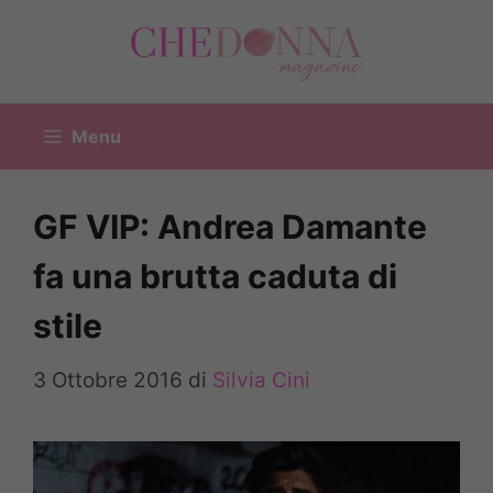
Vai
al
contenuto
Menu
GF VIP: Andrea Damante
fa una brutta caduta di
stile
3 Ottobre 2016
di
Silvia Cini