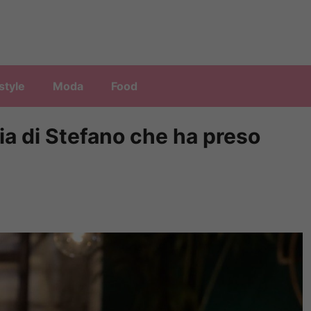
style
Moda
Food
glia di Stefano che ha preso