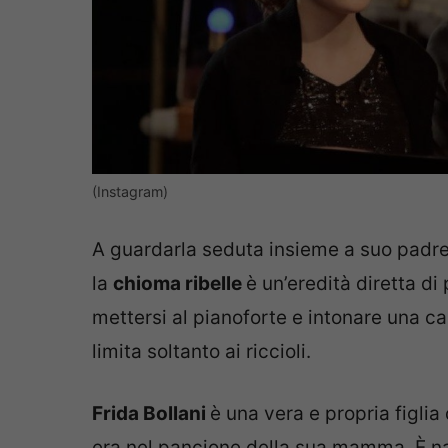
(Instagram)
A guardarla seduta insieme a suo padre 
la
chioma ribelle
è un’eredità diretta d
mettersi al pianoforte e intonare una ca
limita soltanto ai riccioli.
Frida Bollani
è una vera e propria figlia
era nel pancione della sua mamma. È na