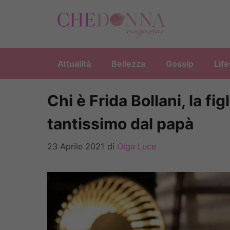
Vai
al
contenuto
Attualità
Bellezza
Gossip
Life
Chi è Frida Bollani, la fi
tantissimo dal papà
23 Aprile 2021
di
Olga Luce