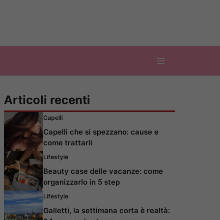
Articoli recenti
Capelli
Capelli che si spezzano: cause e
come trattarli
Lifestyle
Beauty case delle vacanze: come
organizzarlo in 5 step
Lifestyle
Galletti, la settimana corta è realtà: