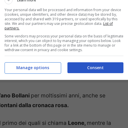
Learn more
Your personal data will be processed and information from your device
(cookies, unique identifiers, and other device data) may be stored by,
accessed by and shared with 319 partners, or used specifically by this
site. We and our partners may use precise geolocation data.
List of
partners.
Some vendors may process your personal data on the basis of legitimate
interest, which you can object to by managing your options below. Look
for a link at the bottom of this page or in the site menu to manage or
withdraw consent in privacy and cookie settings.
l duo Musica Nuda
ed è una delle voci più
Manage options
Consent
fano Bollani
per moltissimi anni, anche se
lontani dalla cronaca rosa.
il primo dei quali si chiama
Leone,
mentre la