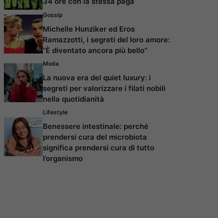
34 ore con la stessa paga
Gossip
Michelle Hunziker ed Eros
Ramazzotti, i segreti del loro amore:
“È diventato ancora più bello”
Moda
La nuova era del quiet luxury: i
segreti per valorizzare i filati nobili
nella quotidianità
Lifestyle
Benessere intestinale: perché
prendersi cura del microbiota
significa prendersi cura di tutto
l’organismo