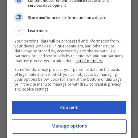
content measurement, audience research and
L’iniziativa, patrocinata dal World Food
services development
Programme, si chiama freerice.com ed è
Store and/or access information on a device
sostenuta grazie agli sponsor ed alla
Learn more
collaborazione di migliaia di persone nel
Your personal data will be processed and information from
mondo.
your device (cookies, unique identifiers, and other device
data) may be stored by, accessed by and shared with 319
partners, or used specifically by this site. We and our partners
may use precise geolocation data.
List of partners.
“6468450 chicchi di riso sono stati donati
Some vendors may process your personal data on the basis
ieri. Oltre 100 miliardi di chicchi sono stati
of legitimate interest, which you can object to by managing
your options below. Look for a link at the bottom of this page
donati fino ad adesso”, afferma il sito.
or in the site menu to manage or withdraw consent in privacy
and cookie settings.
Che aspettate? Correte a rispondere alle
Consent
domande!
Manage options
Per saperne di più
clicca qui
.