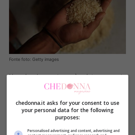
Fonte foto: Getty images
Un piccolo gesto può aiutare queste
persone in difficoltà! Basta rispondere
correttamente alle domande di un quiz ed
chedonna.it asks for your consent to use
ad alcune popolazioni bisognose sarà
your personal data for the following
purposes:
donato del riso.
Personalised advertising and content, advertising and