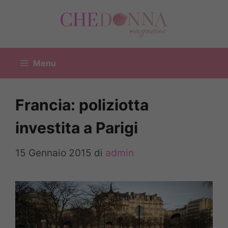
Vai
al
contenuto
Menu
Francia: poliziotta
investita a Parigi
15 Gennaio 2015
di
admin