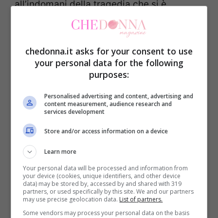
all’indomani della tragedia che si è
consumata la scorsa settimana, si
moltiplicano le rivendicazioni degli
chedonna.it asks for your consent to use
estremisti islamici. Dopo l’appello del
your personal data for the following
gruppo AlQaeda yemenita, questa mattina,
purposes:
anche i talebani afghani hanno lanciato un
Personalised advertising and content, advertising and
appello ai leader mondiali affinché fermino
content measurement, audience research and
services development
le pubblicazioni che alimentano odio,
Store and/or access information on a device
condannando inoltre le nuove
Learn more
pubblicazioni del settimanale satirico.
Your personal data will be processed and information from
I Talebani afghani in un comunicato
your device (cookies, unique identifiers, and other device
data) may be stored by, accessed by and shared with 319
condannano “con forza questa azione
partners, or used specifically by this site. We and our partners
may use precise geolocation data.
List of partners.
ripugnante e disumana e di considerare i
Some vendors may process your personal data on the basis