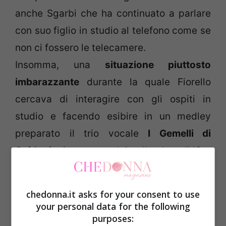
anche Sgarbi che ha continuato a parlare
con suo figlio in studio al telefono come se
non ci fossero le telecamere.
Insomma, una
situazione piuttosto
imbarazzante
durante la quale Fiorello
cercava di interagire con gli ospiti in
studio e facendo esibire in un medley
preparato il trio vocale
I Gemelli di
Guidonia
, in tour con lui nello show “L’Ora
del Rosario”.
Alla fine però è intervenuto Costanzo che
chedonna.it asks for your consent to use
ha fatto
chiudere prima del tempo il
your personal data for the following
purposes:
collegamento
, lasicando senza parole