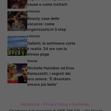
cause e come trattarli
Lifestyle
Beauty case delle
vacanze: come
organizzarlo in 5 step
Lifestyle
Galletti, la settimana corta
è realtà: 34 ore con la
stessa paga
Gossip
Michelle Hunziker ed Eros
Ramazzotti, i segreti del
loro amore: “È diventato
ancora più bello”
Redazione
-
Privacy Policy
-
Disclaimer
Chedonna.it di proprietà di WEB 365 SRL - Via Nicola