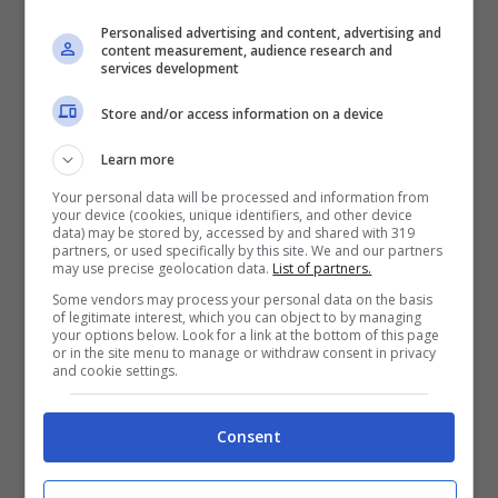
Fiorello che si è congedato con la canzone
Personalised advertising and content, advertising and
content measurement, audience research and
“Se telefonando”.
services development
Ma poco dopo, su Twitter, il noto
Store and/or access information on a device
conduttore radiofonico si è sfogato con un
Learn more
tweet: “Costanzo Show! Adesso ho
Your personal data will be processed and information from
scoperto cosa dicevano in studio (non ero
your device (cookies, unique identifiers, and other device
data) may be stored by, accessed by and shared with 319
collegato in audio). Sgarbi come sempre
partners, or used specifically by this site. We and our partners
may use precise geolocation data.
List of partners.
brilla in eleganza ed educazione”, ha
Some vendors may process your personal data on the basis
of legitimate interest, which you can object to by managing
scritto Fiorello, rilanciando che “se uno sta
your options below. Look for a link at the bottom of this page
or in the site menu to manage or withdraw consent in privacy
al telefono mentre l’ultimo dei pirla si
and cookie settings.
esibisce è solo un granMaleducato!
(Sgarbi)”.
Consent
Dopo una serie di commenti di solidarietà