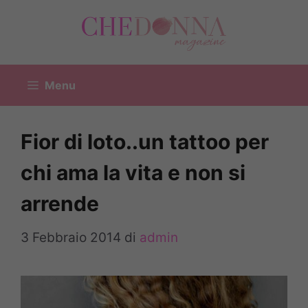
Vai
al
contenuto
Menu
Fior di loto..un tattoo per
chi ama la vita e non si
arrende
3 Febbraio 2014
di
admin