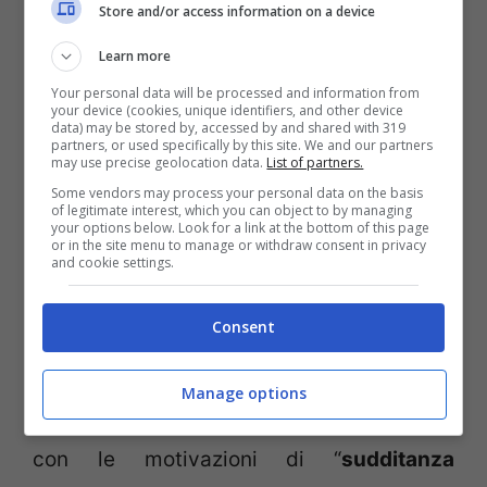
Store and/or access information on a device
una pistola, armi regolarmente dichiarate,
ma che secondo il giudice, vi poteva
Learn more
essere il rischio che venissero usate contro
Your personal data will be processed and information from
your device (cookies, unique identifiers, and other device
data) may be stored by, accessed by and shared with 319
la donna.
partners, or used specifically by this site. We and our partners
may use precise geolocation data.
List of partners.
Some vendors may process your personal data on the basis
Alla fine, David è riuscita a farsi coraggio e
of legitimate interest, which you can object to by managing
your options below. Look for a link at the bottom of this page
a denunciare l’uomo con tanto di referti
or in the site menu to manage or withdraw consent in privacy
and cookie settings.
medici che mostrano lividi ed ecchimosi.
L’arresto di Baldino è scattato dopo che
Consent
l’uomo avrebbe tentato di investirla. Su
ordinanza del pm
Cristiana Macchiusi
e il
Manage options
procuratore aggiunto
Maria Monteleone
,
con le motivazioni di “
sudditanza