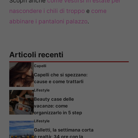
Scopri anche
come vestirsi in estate per
nascondere i chili di troppo
e
come
abbinare i pantaloni palazzo
.
Articoli recenti
Capelli
Capelli che si spezzano:
cause e come trattarli
Lifestyle
Beauty case delle
vacanze: come
organizzarlo in 5 step
Lifestyle
Galletti, la settimana corta
è realtà: 34 ore con la