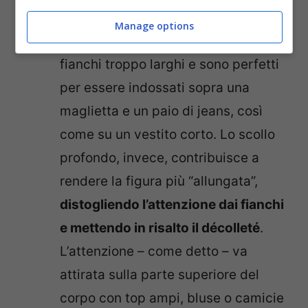
ampi, camicie e blazer
: i cardigan
Manage options
sono perfetti per nascondere i
fianchi troppo larghi e sono perfetti
per essere indossati sopra una
maglietta e un paio di jeans, così
come su un vestito corto. Lo scollo
profondo, invece, contribuisce a
rendere la figura più “allungata”,
distogliendo l’attenzione dai fianchi
e mettendo in risalto il décolleté
.
L’attenzione – come detto – va
attirata sulla parte superiore del
corpo con top ampi, bluse o camicie