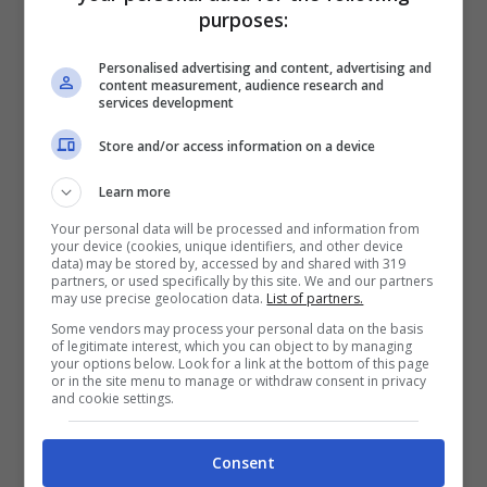
purposes:
Personalised advertising and content, advertising and
content measurement, audience research and
Fianchi larghi e pancia, come vestirsi? Come valorizzare il
services development
tuo corpo come mai prima d’ora – CheDonna.it
Store and/or access information on a device
Dì di no all’oversize
: sì, tute e felpe
Learn more
giganti sono comode e veramente
Your personal data will be processed and information from
your device (cookies, unique identifiers, and other device
belle ma, se hai i fianchi grandi, devi
data) may be stored by, accessed by and shared with 319
partners, or used specifically by this site. We and our partners
lasciar perdere tutti i vestiti che non
may use precise geolocation data.
List of partners.
sono della tua taglia. Non devi
Some vendors may process your personal data on the basis
of legitimate interest, which you can object to by managing
your options below. Look for a link at the bottom of this page
assolutamente nascondere tutto il
or in the site menu to manage or withdraw consent in privacy
and cookie settings.
tuo corpo sotto capi che non fanno
intravedere nulla.
Consent
Usa cardigan, scolli a V, bluse, top