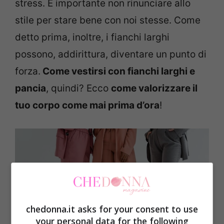
stress. È importante non rinunciare allo
stile per stare bene con noi stesse. Come
detto prima, inoltre, i fianchi larghi
possono, addirittura, diventare un punto di
forza.
Come vestirsi con fianchi larghi e
pancia
, quindi? Ecco
come valorizzare il
tuo corpo come mai prima d’ora
!
chedonna.it asks for your consent to use
your personal data for the following