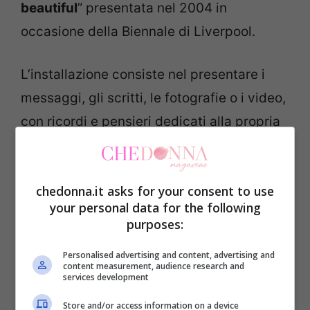
beautiful
” presentata nel 2004 in
occasione della Biennale di Liverpool.
L’installazione consiste nel presentare i
messaggi, gli scritti, le fotografie o i video,
con ricordi e pensieri dedicati alla propria
madre. A tale scopo, Yoko Ono ha invitato
tutti i figli ad inviare le loro testimonianze
chedonna.it asks for your consent to use
di amore rivolto alla mamma, tramite il
your personal data for the following
network.
purposes:
Personalised advertising and content, advertising and
Per partecipare basta iscriversi al gruppo
content measurement, audience research and
services development
Facebook di Yoko Ono
“My Mommy Is
Beautiful” sul quale potrete lasciare la
Store and/or access information on a device