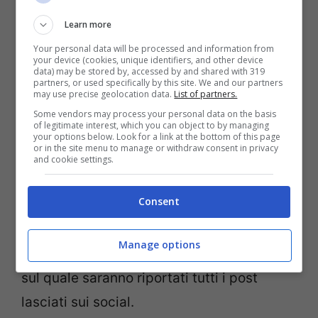
vostra testimonianza sulla bacheca
Learn more
ufficiale del progetto.
Your personal data will be processed and information from
your device (cookies, unique identifiers, and other device
data) may be stored by, accessed by and shared with 319
partners, or used specifically by this site. We and our partners
Oppure, in altri social come Twitter,
may use precise geolocation data.
List of partners.
potreste lasciare un messaggio con
Some vendors may process your personal data on the basis
of legitimate interest, which you can object to by managing
l’hashtag ufficiale
#mmib
e condividere su
your options below. Look for a link at the bottom of this page
or in the site menu to manage or withdraw consent in privacy
Instagram le foto più belle o le più tenere,
and cookie settings.
sempre accompagnate dall’hashtag.
Consent
Sul sito del progetto sarà poi realizzato un
Manage options
monumento dedicato alla figura materna,
sul quale saranno riportati tutti i post
lasciati sui social.