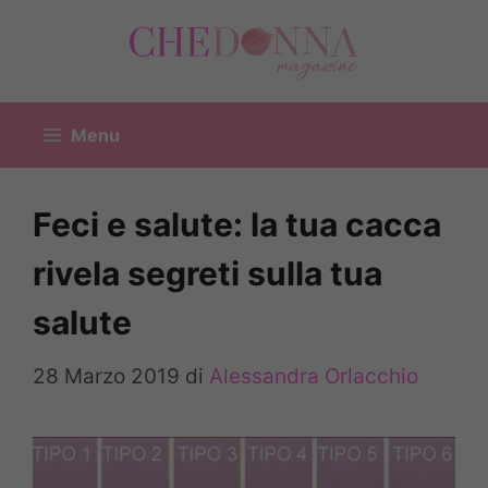
Vai
al
contenuto
Menu
Feci e salute: la tua cacca
rivela segreti sulla tua
salute
28 Marzo 2019
di
Alessandra Orlacchio