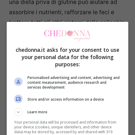
una dieta priva di glutine può aiutare ad
assorbire i nutrienti, rafforzare le feci e
trattare tutti gli altri sintomi della celiachia
come affaticamento, dolore, gonfiore,
depressione o eruzioni cutanee.
chedonna.it asks for your consent to use
your personal data for the following
Se la tua cacca galleggia
purposes:
Personalised advertising and content, advertising and
Le tue feci galleggiano e hai un eccesso di
content measurement, audience research and
services development
gas nel tuo tratto digestivo se, secondo il
Store and/or access information on a device
dottor Sheth
, mangi molti fagioli, germogli,
cavoletti di Bruxelles o fai pasti molto
Learn more
grandi. E’ abbastanza normale che le feci
Your personal data will be processed and information from
your device (cookies, unique identifiers, and other device
galleggiano a causa del gas, e non è una
data) may be stored by, accessed by and shared with 319