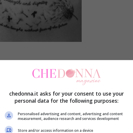
ate. Nessun uomo è coraggioso, se non sa avere
chedonna.it asks for your consent to use your
personal data for the following purposes:
 apertura, a proposito della perla [Se il tuffatore
ebbe mai le mani sulla perla.], contiene tutta la
Personalised advertising and content, advertising and content
measurement, audience research and services development
a paura. Poiché viviamo una volta sola, i casi
Store and/or access information on a device
 tentiamo d’impossessarci della perla, o ci