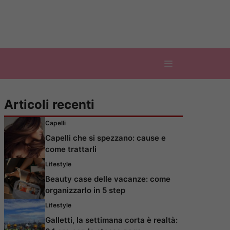
Articoli recenti
Capelli
Capelli che si spezzano: cause e
come trattarli
Lifestyle
Beauty case delle vacanze: come
organizzarlo in 5 step
Lifestyle
Galletti, la settimana corta è realtà: