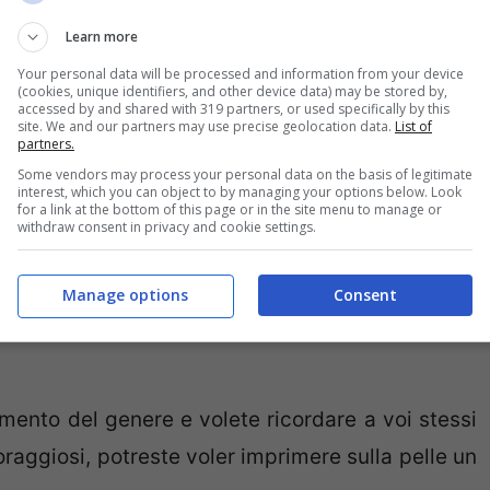
non averlo fatto. E, se al mondo esiste davvero
Learn more
o, è proprio questo: comportarsi in modo da
Your personal data will be processed and information from your device
(cookies, unique identifiers, and other device data) may be stored by,
ord Grayling)
accessed by and shared with 319 partners, or used specifically by this
site. We and our partners may use precise geolocation data.
List of
partners.
Some vendors may process your personal data on the basis of legitimate
interest, which you can object to by managing your options below. Look
for a link at the bottom of this page or in the site menu to manage or
withdraw consent in privacy and cookie settings.
ra (di amare, di iniziare una nuova avventura, di
, di cambiare casa, ecc ecc) ci blocca e sembra
Manage options
Consent
a affrontare, cupi, eppure quando se ne esce ci si
ento del genere e volete ricordare a voi stessi
oraggiosi, potreste voler imprimere sulla pelle un