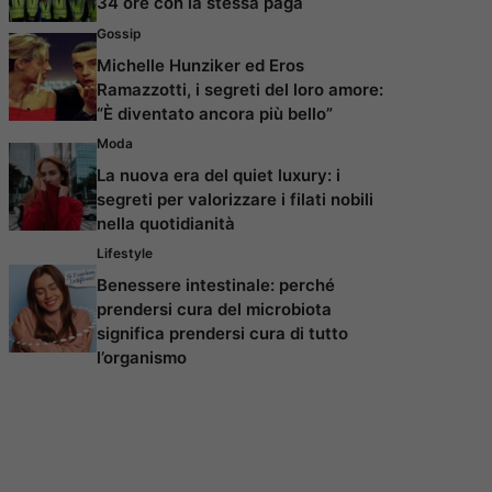
34 ore con la stessa paga
Gossip
Michelle Hunziker ed Eros
Ramazzotti, i segreti del loro amore:
“È diventato ancora più bello”
Moda
La nuova era del quiet luxury: i
segreti per valorizzare i filati nobili
nella quotidianità
Lifestyle
Benessere intestinale: perché
prendersi cura del microbiota
significa prendersi cura di tutto
l’organismo