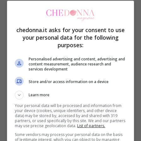
esercitano una pressione troppo forte sul
cranio.
chedonna.it asks for your consent to use
Per evitare fastidiosi dolori e arrossamenti
your personal data for the following
purposes:
alla radice dei capelli e irritazioni al cuoio
capelluto, oltre che il mal di testa, occorre
Personalised advertising and content, advertising and
content measurement, audience research and
evitare gli accessori troppo stretti,
services development
soprattutto non bisogna portarli troppo a
Store and/or access information on a device
lungo e almeno ogni tanto allentarli.
Learn more
Your personal data will be processed and information from
Se ci piace indossare quella bella fascia
your device (cookies, unique identifiers, and other device
data) may be stored by, accessed by and shared with 319
aderente per capelli, soprattutto al mare in
partners, or used specifically by this site. We and our partners
may use precise geolocation data.
List of partners.
estate quando il vento ci scompiglia
Some vendors may process your personal data on the basis
l’acconciatura, oppure l’ultimo cerchietto
of legitimate interest, which you can object to by managing