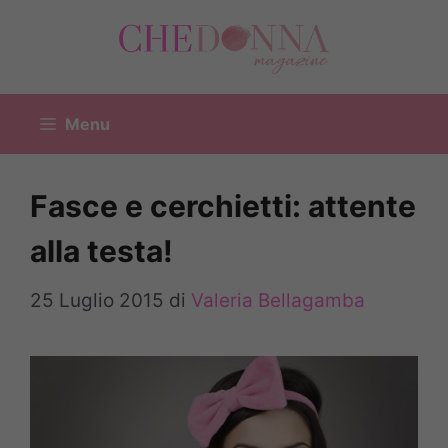
Vai
al
contenuto
Menu
Fasce e cerchietti: attente
alla testa!
25 Luglio 2015
di
Valeria Bellagamba