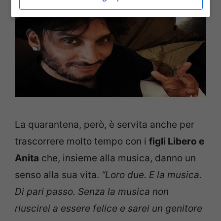
La quarantena, però, è servita anche per
trascorrere molto tempo con i
figli Libero e
Anita
che, insieme alla musica, danno un
senso alla sua vita.
“Loro due. E la musica.
Di pari passo. Senza la musica non
riuscirei a essere felice e sarei un genitore