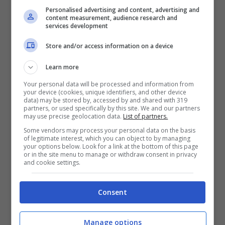
Personalised advertising and content, advertising and
umano ho fatto un grande step in avanti
content measurement, audience research and
services development
perché
prima pensavo che la libertà fosse
Store and/or access information on a device
costituita da cose più grandi,
ho sempre
pensato fosse collegata ad avere potere:
Learn more
economico, mediatico… Ho lavorato tutta
Your personal data will be processed and information from
your device (cookies, unique identifiers, and other device
la vita partendo da zero e ricorrendo cose
data) may be stored by, accessed by and shared with 319
partners, or used specifically by this site. We and our partners
may use precise geolocation data.
List of partners.
che in un certo senso mi hanno liberato,
Some vendors may process your personal data on the basis
ma anche schiavizzato.
La libertà invece è
of legitimate interest, which you can object to by managing
your options below. Look for a link at the bottom of this page
questo nuovo significato che non mi
or in the site menu to manage or withdraw consent in privacy
and cookie settings.
toglierà più nessuno
“.
Consent
Manage options