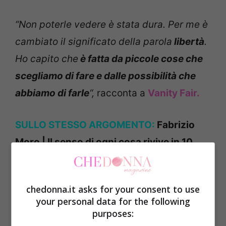
“Non poterle vedere è stata dura. Per me è
cambiato il significato della parola
libertà
.
Ho capito che
è fatta da piccole cose che
scegliamo di fare e dalle possibilità che
abbiamo di farle
“,
racconta a
Vanity Fair.
SULLO STESSO ARGOMENTO:
Fabrizio
Moro | Il senso di ogni cosa rivive in 10
foto
chedonna.it asks for your consent to use
La quarantena gli è servita anche a livello
your personal data for the following
emotivo:
“Questa quarantena mi ha dato e
purposes:
tolto allo stesso tempo. A livello emotivo e