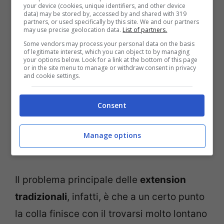
your device (cookies, unique identifiers, and other device
data) may be stored by, accessed by and shared with 319
capelluto. Ne deriva che si tratta di una
partners, or used specifically by this site. We and our partners
may use precise geolocation data.
List of partners.
tecnica perfetta per chi ha la pelle
Some vendors may process your personal data on the basis
sensibile oppure è un soggetto allergico.
of legitimate interest, which you can object to by managing
your options below. Look for a link at the bottom of this page
or in the site menu to manage or withdraw consent in privacy
and cookie settings.
Un
vantaggio collaterale
delle microring
extension però consiste nel fatto che
le
Consent
singole ciocche possono essere
riposizionate
mano a mano che i capelli
Manage options
crescono.
Il problema principale delle
extension
tradizionali
, infatti, è che a un certo punto
la colla finisce con il trovarsi molto lontano