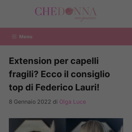
Vai
al
contenuto
Menu
Extension per capelli
fragili? Ecco il consiglio
top di Federico Lauri!
8 Gennaio 2022
di
Olga Luce