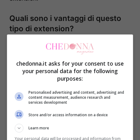
Quali sono i vantaggi di questo
tipo di extension?
Come abbiamo già detto, il vantaggio
principale di questo tipo di extension
chedonna.it asks for your consent to use
consiste nel fatto che
i capelli non
your personal data for the following
vengono bruciati e stressati
da un calore
purposes:
eccessivo e dalla presenza di adesivi
Personalised advertising and content, advertising and
content measurement, audience research and
chimici.
services development
Store and/or access information on a device
Inoltre,
l’anellino di queste extension è
realizzato in materiale anallergico
che non
Learn more
arriva mai a contatto diretto con il cuoio
Your personal data will be processed and information from