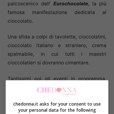
palcoscenico dell’
Eurochocolate
, la più
famosa manifestazione dedicata al
cioccolato.
Una sfida a colpi di tavolette, cioccolatini,
cioccolato italiano e straniero, crema
spalmabile, in cui tutti i maestri
cioccolatieri si dovranno cimentare.
Tantissimi poi gli eventi in programma,
oltre le colonne portanti come
l’
Eurochocolate World
e
Cioccolata con
chedonna.it asks for your consent to use
l’autore.
your personal data for the following