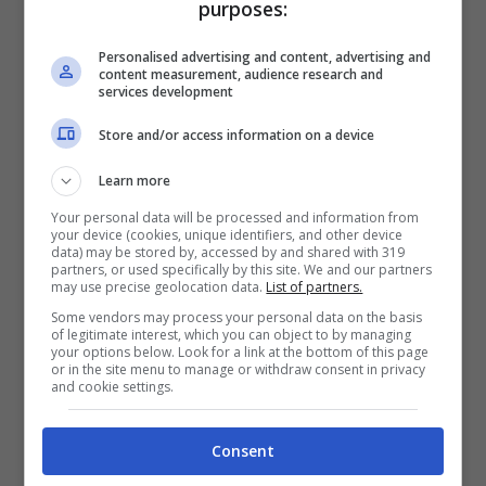
purposes:
E dopo tanto mangiare e camminare non
Personalised advertising and content, advertising and
può mancare anche la
ChocoFarm
, uno
content measurement, audience research and
services development
spazio speciale dove la cura e il benessere
Store and/or access information on a device
del corpo vengono interpretati in versione
cioccolatosa per imperdibili
momenti di
Learn more
relax
. Il Centro Estetico Cacao metterà a
Your personal data will be processed and information from
your device (cookies, unique identifiers, and other device
disposizione anche quest’anno esclusivi
data) may be stored by, accessed by and shared with 319
partners, or used specifically by this site. We and our partners
trattamenti di bellezza a base di
may use precise geolocation data.
List of partners.
Some vendors may process your personal data on the basis
cioccolato fondente e al latte. I trattamenti
of legitimate interest, which you can object to by managing
your options below. Look for a link at the bottom of this page
saranno riservati (prenotazione
or in the site menu to manage or withdraw consent in privacy
and cookie settings.
obbligatoria allo 075/5017002) al pubblico
della manifestazione perugina, che verrà
Consent
accolto e coccolato dal personale