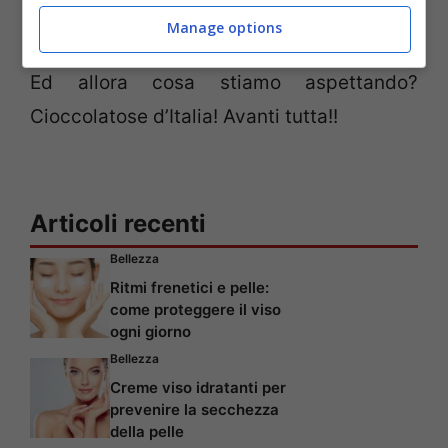
qualificato Cacao.
Manage options
Ed allora cosa stiamo aspettando?
Cioccolatose d’Italia! Avanti tutta!!
Articoli recenti
Bellezza
Ritmi frenetici e pelle:
come proteggere il viso
ogni giorno
Bellezza
Creme viso idratanti per
prevenire la secchezza
della pelle