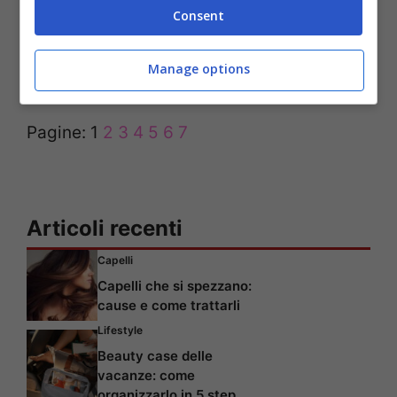
Consent
proprio corpo.
Manage options
Non ci credete? Guardate la photogallery!
Pagine:
1
2
3
4
5
6
7
Articoli recenti
Capelli
Capelli che si spezzano:
cause e come trattarli
Lifestyle
Beauty case delle
vacanze: come
organizzarlo in 5 step