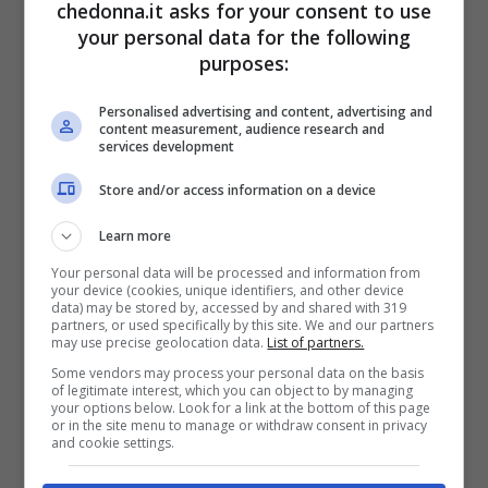
stanno sempre più liberando di questa
chedonna.it asks for your consent to use
your personal data for the following
idea della bellezza glamour e della
purposes:
magrezza forzata, mostrando con fierezza
Personalised advertising and content, advertising and
le proprie imperfezioni.
content measurement, audience research and
services development
Tra queste meravigliose ed imperfette
Store and/or access information on a device
donne c’è Emma, che lasciate le vesti da
Learn more
“camionista” (a suo dire) “si spara le pose”
Your personal data will be processed and information from
your device (cookies, unique identifiers, and other device
e mostra al mondo di essere orgogliosa di
data) may be stored by, accessed by and shared with 319
partners, or used specifically by this site. We and our partners
essere così come è.
may use precise geolocation data.
List of partners.
Some vendors may process your personal data on the basis
of legitimate interest, which you can object to by managing
Morbidezza e rotolini non sono un
your options below. Look for a link at the bottom of this page
or in the site menu to manage or withdraw consent in privacy
problema per la cantante, che sembra
and cookie settings.
sentirsi estremamente a suo agio con il