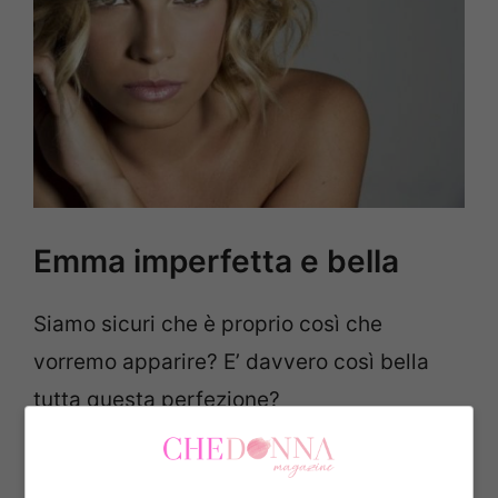
Emma imperfetta e bella
Siamo sicuri che è proprio così che
vorremo apparire? E’ davvero così bella
tutta questa perfezione?
Nell’ultimo periodo per fortuna le donne si