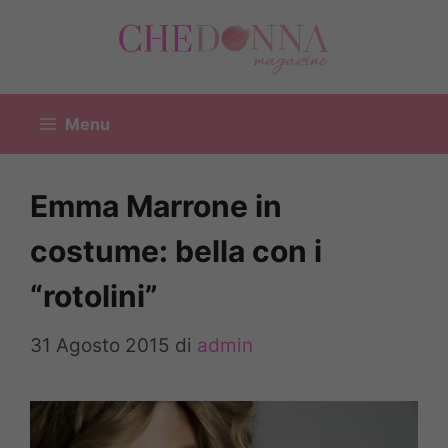
Vai
al
contenuto
Menu
Emma Marrone in
costume: bella con i
“rotolini”
31 Agosto 2015
di
admin