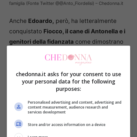
famiglia (Fonte Twitter @@Anto_Fiordelisi) – Chedonna.it
Anche
Edoardo,
però, ha letteralmente
conquistato
Fiocco, il cane di Antonella e i
genitori della fidanzata
come dimostrano
le parole di
papà Stefano
che, dopo aver
riabbracciato la figlia e aver trascorso con
la coppia il weekend pasquale, ha
chedonna.it asks for your consent to use
your personal data for the following
condiviso due foto che testimoniano il bel
purposes:
rapporto che c’è in famiglia.
Personalised advertising and content, advertising and
content measurement, audience research and
services development
Store and/or access information on a device