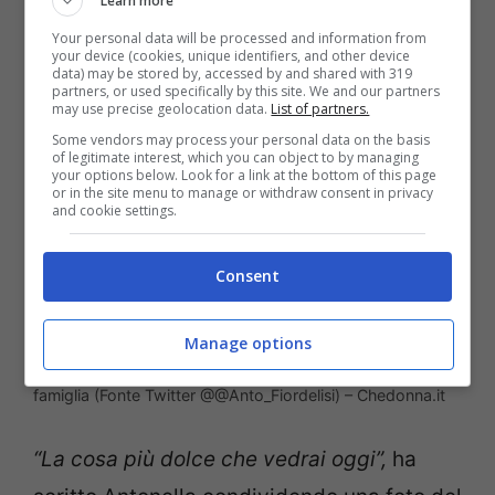
Learn more
Your personal data will be processed and information from
your device (cookies, unique identifiers, and other device
data) may be stored by, accessed by and shared with 319
partners, or used specifically by this site. We and our partners
may use precise geolocation data.
List of partners.
Some vendors may process your personal data on the basis
of legitimate interest, which you can object to by managing
your options below. Look for a link at the bottom of this page
or in the site menu to manage or withdraw consent in privacy
and cookie settings.
Consent
Manage options
Edoardo Donnamaria e Antonella Fiordelisi sono già una
famiglia (Fonte Twitter @@Anto_Fiordelisi) – Chedonna.it
“La cosa più dolce che vedrai oggi”,
ha