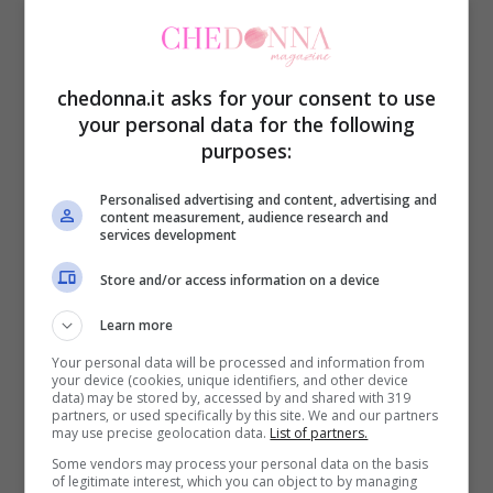
casa naturalmente.
Salvatori dell’umanità
chedonna.it asks for your consent to use
your personal data for the following
Oltre ad essere dei veri e propri mangiatori
purposes:
di insetti, i ragni sono in realtà
potenziali
Personalised advertising and content, advertising and
guaritori.
Gli scienziati usano il veleno di
content measurement, audience research and
services development
migliaia di specie di aracnidi per creare
Store and/or access information on a device
nuovi farmaci. Inoltre, i ricercatori
australiani hanno identificato nel corpo di
Learn more
questi insetti una proteina che può curare
Your personal data will be processed and information from
your device (cookies, unique identifiers, and other device
data) may be stored by, accessed by and shared with 319
problemi cardiovascolari postumi.
partners, or used specifically by this site. We and our partners
may use precise geolocation data.
List of partners.
Secondo uno studio, la molecola della
Some vendors may process your personal data on the basis
proteina, chiamata Hila, sarebbe efficace
of legitimate interest, which you can object to by managing