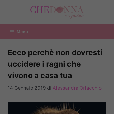
Vai
al
contenuto
Menu
Ecco perchè non dovresti
uccidere i ragni che
vivono a casa tua
14 Gennaio 2019
di
Alessandra Orlacchio