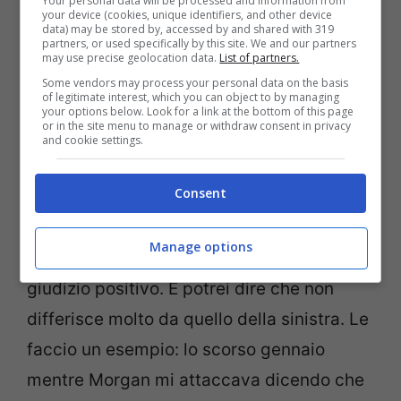
Your personal data will be processed and information from
your device (cookies, unique identifiers, and other device
Filippi ha rivelato un talento speciale per
data) may be stored by, accessed by and shared with 319
partners, or used specifically by this site. We and our partners
sintonizzarsi alla perfezione con la (…)
may use precise geolocation data.
List of partners.
massa che si pasce di sentimenti
Some vendors may process your personal data on the basis
of legitimate interest, which you can object to by managing
elementari”.
your options below. Look for a link at the bottom of this page
or in the site menu to manage or withdraw consent in privacy
and cookie settings.
Un commento che di certo non è sfuggito
Consent
alla nota conduttrice la quale in modo
ironico ha sottolineato che “per quel poco
Manage options
che conosco Feltri, mi è sembrato un
giudizio positivo. E potrei dire che non
differisce molto da quello della sinistra. Le
faccio un esempio: lo scorso gennaio
mentre Morgan mi attaccava dicendo che