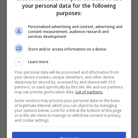
Stati Uniti nelle serie
4400
,
Dirt
di FX e
your personal data for the following
purposes:
Terriers – Cani sciolti
e, più di recente, in
Awake
della NBC con Jason Isaacs.
Personalised advertising and content, advertising and
content measurement, audience research and
services development
È apparsa anche in
Criminal Minds
,
Grey’s
Store and/or access information on a device
Anatomy
,
Dr. House
e
Law & Order – Unità
Learn more
vittime speciali
.
Your personal data will be processed and information from
your device (cookies, unique identifiers, and other device
data) may be stored by, accessed by and shared with 319
Tra i film:
Mona Lisa Smile
,
From Within
,
partners, or used specifically by this site. We and our partners
may use precise geolocation data.
List of partners.
Daddy Sitter, Clown
e
Hysteria
.
Some vendors may process your personal data on the basis
of legitimate interest, which you can object to by managing
your options below. Look for a link at the bottom of this page
Laura Allen vive a Venice Beach con suo
or in the site menu to manage or withdraw consent in privacy
and cookie settings.
marito e i suoi due figli.