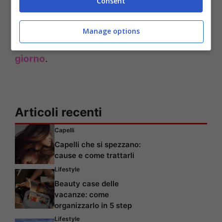
Consent
Se siete curiosi di scoprire tutti gli altri
volti femminili presenti nel sito, potete
Manage options
cliccare sotto la categoria
La donna del
giorno
.
Articoli recenti
Capelli
Capelli che si spezzano:
cause e come trattarli
Lifestyle
Beauty case delle
vacanze: come
organizzarlo in 5 step
Lifestyle