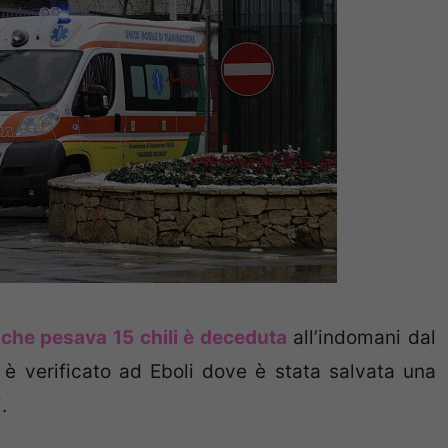
che pesava 15 chili è deceduta
all’indomani dal
 è verificato ad Eboli dove è stata salvata una
.