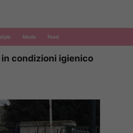
style
Moda
Food
 in condizioni igienico