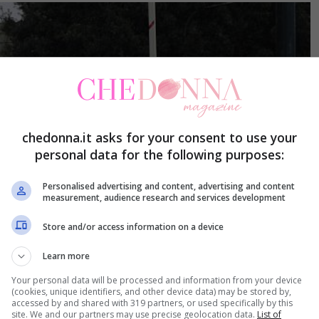
chedonna.it asks for your consent to use your
personal data for the following purposes:
Personalised advertising and content, advertising and content
measurement, audience research and services development
Store and/or access information on a device
Learn more
Your personal data will be processed and information from your device
(cookies, unique identifiers, and other device data) may be stored by,
accessed by and shared with 319 partners, or used specifically by this
site. We and our partners may use precise geolocation data.
List of