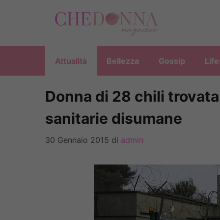
Vai
al
contenuto
Attualità
Bellezza
Gossip
Life
Donna di 28 chili trovata
sanitarie disumane
30 Gennaio 2015
di
admin