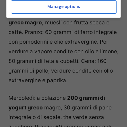
Manage options
Martedì: a colazione
200 ml di yogurt
greco magro,
muesli con frutta secca e
caffè. Pranzo: 60 grammi di farro integrale
con pomodorini e olio extravergine. Poi
verdure a vapore condite con olio e limone,
80 grammi di feta a cubetti. Cena: 160
grammi di pollo, verdure condite con olio
extravergine e paprika.
Mercoledì: a colazione
200 grammi di
yogurt greco
magro, 30 grammi di pane
integrale o di segale, thé verde senza
zucchero. Pranzo: 60 grammi di pasta di