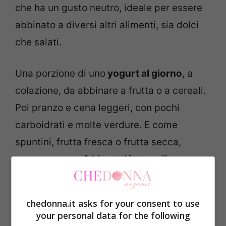
che ha un gusto neutro, ideale per essere
abbinato a diversi altri alimenti, sia dolci
che salati.
Una porzione di uno
yogurt al giorno
, a
colazione, da abbinare a frutta o a cereali.
Poi pranzo e cena leggeri, con pochi
carboidrati e molte verdure. E come
spuntini, frutta fresca o frutta secca,
oppure ancora
2
biscotti integrali
accompagnato allo yogurt.
chedonna.it asks for your consent to use
Questo tipo di dieta consente di perdere
your personal data for the following
fino
a 3 chili in una
settimana. Ma come al