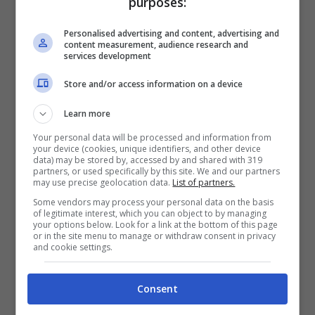
purposes:
solito è essenziale consultare uno
Personalised advertising and content, advertising and
content measurement, audience research and
specialista prima di cominciare, per non
services development
subire scompensi.
Store and/or access information on a device
Dieta dello yogurt greco, lo
Learn more
Your personal data will be processed and information from
schema settimanale
your device (cookies, unique identifiers, and other device
data) may be stored by, accessed by and shared with 319
partners, or used specifically by this site. We and our partners
Lunedì: a colazione
200 ml di yogurt greco
may use precise geolocation data.
List of partners.
Some vendors may process your personal data on the basis
magro
e fiocchi di frumento. Pranzo: 50
of legitimate interest, which you can object to by managing
your options below. Look for a link at the bottom of this page
grammi di spaghetti integrali con verdure,
or in the site menu to manage or withdraw consent in privacy
and cookie settings.
insalata mista con uovo sodo, olio
extravergine. Cena: hamburger di carne da
Consent
100 gramm
i, carote bollite.