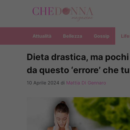
Vai
al
contenuto
Attualità
Bellezza
Gossip
Life
Dieta drastica, ma pochi
da questo ‘errore’ che 
10 Aprile 2024
di
Mattia Di Gennaro