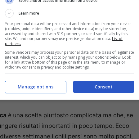
Store and/or access information on a device
è quello del
regime alimentare
, che può essere
Learn more
emente il peso extra accumulato. Non mancano
Your personal data will be processed and information from your device
(cookies, unique identifiers, and other device data) may be stored by,
 che, nonostante diete sempre più ferree,
accessed by and shared with 319 partners, or used specifically by this
site. We and our partners may use precise geolocation data.
List of
 mesi. Per quale motivo succede tutto questo?
partners.
Some vendors may process your personal data on the basis of legitimate
ette praticamente chiunque
, ecco cosa evitare
interest, which you can object to by managing your options below. Look
for a link at the bottom of this page or in the site menu to manage or
withdraw consent in privacy and cookie settings.
 persi: l’errore da non
Manage options
Consent
ica
è una scelta piuttosto complicata ma che, se
ungere risultati importanti in poco tempo. Ecco
iverse settimane i chili persi sono molto pochi,