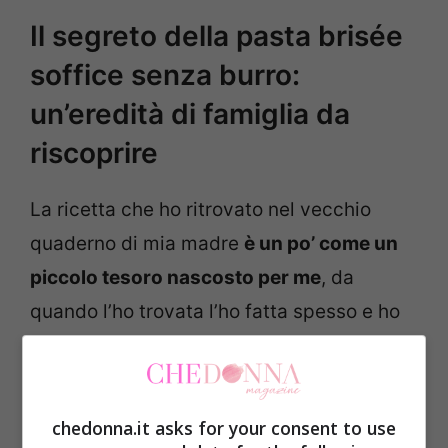
Il segreto della pasta brisée
soffice senza burro:
un’eredità di famiglia da
riscoprire
La ricetta che ho ritrovato nel vecchio
quaderno di mia madre
è un po’ come un
piccolo tesoro nascosto per me
, da
quando l’ho trovata l’ho fatta spesso e ho
capito che non bisogna mai smettere di
sperimentare. La cosa che ovviamente mi
ha spinta a tentare è stata l’assenza di
chedonna.it asks for your consent to use
burro, non ci potevo credere eppure il