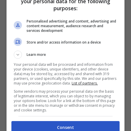
your personal data for the following
purposes:
risultato è stato
morbido, fragrante,
perfetto
per chi cerca qualcosa di leggero
Personalised advertising and content, advertising and
content measurement, audience research and
ma fatto con amore e ingredienti semplici.
services development
Store and/or access information on a device
Learn more
Your personal data will be processed and information from
your device (cookies, unique identifiers, and other device
data) may be stored by, accessed by and shared with 319
partners, or used specifically by this site. We and our partners
may use precise geolocation data.
List of partners.
Some vendors may process your personal data on the basis
of legitimate interest, which you can object to by managing
your options below. Look for a link at the bottom of this page
or in the site menu to manage or withdraw consent in privacy
and cookie settings.
Consent