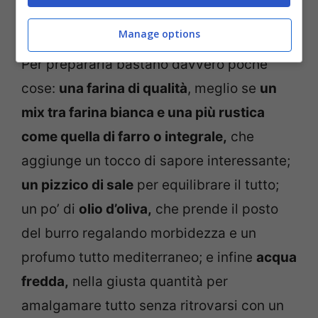
Il segreto della pasta brisée soffice senza burro: un’eredità
di famiglia da riscoprire-Chedonna.it
Manage options
Per prepararla bastano davvero poche
cose:
una farina di qualità
, meglio se
un
mix tra farina bianca e una più rustica
come quella di farro o integrale,
che
aggiunge un tocco di sapore interessante;
un pizzico di sale
per equilibrare il tutto;
un po’ di
olio d’oliva,
che prende il posto
del burro regalando morbidezza e un
profumo tutto mediterraneo; e infine
acqua
fredda,
nella giusta quantità per
amalgamare tutto senza ritrovarsi con un