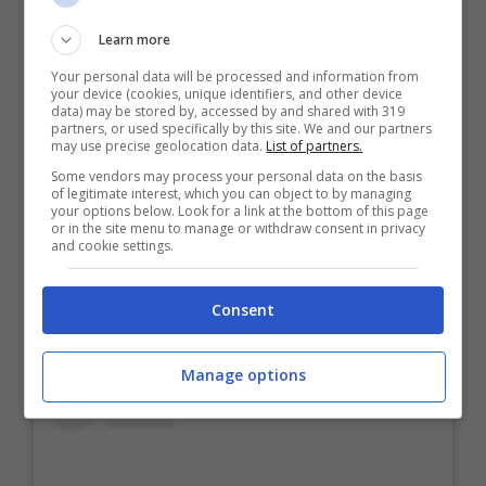
me».
Learn more
Your personal data will be processed and information from
your device (cookies, unique identifiers, and other device
La primogenita
Stella, oggi 22enne,
data) may be stored by, accessed by and shared with 319
partners, or used specifically by this site. We and our partners
invece, è nata dal matrimonio con il
may use precise geolocation data.
List of partners.
regista francese Claude Lelouch,
26 anni
Some vendors may process your personal data on the basis
of legitimate interest, which you can object to by managing
più grande di lei. Nel 2018, sempre ai
your options below. Look for a link at the bottom of this page
or in the site menu to manage or withdraw consent in privacy
microfoni di Domenica In, la Martines
and cookie settings.
aveva detto:
Consent
Manage options