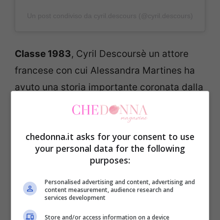
Un post condiviso da cyril.descours (@cyril.descours)
Classe 1983
, Cyril Descoursè un attore
francese con cui Alessandra Martines ha
avuto una storia importante coronata dalla
nascita del figlio Hugo. Ad annunciare la
fine della storia, nel 2018, è stata la stessa
chedonna.it asks for your consent to use
attrice che, ospite di Domenica In, disse:
your personal data for the following
purposes:
«Non stiamo più insieme. E’ la prima volta
Personalised advertising and content, advertising and
che lo dico. Ma restiamo amici per amore
content measurement, audience research and
services development
di nostro figlio
che è stato molto voluto,
soprattutto da papà Cyril
ma anche da
Store and/or access information on a device