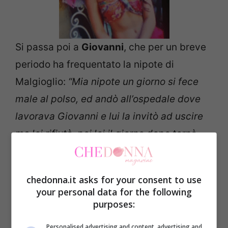
Si passa poi a
Giovanni
, che per un breve
periodo ha frequentato la nipote di
Malgioglio:
“Mia nipote un giorno si fece
male al polso, ed andò all’ospedale dove
lavorava Giovanni e lui la invitò ad uscire
ma lei rifiutò, poi lei il giorno dopo tornò
per farsi medicare di nuovo ed andarono a
prendere un caffè, poi lui la reinvitò ma lei
chedonna.it asks for your consent to use
poi partì e scappò, perché aveva capito
your personal data for the following
chi aveva davanti!”
purposes:
Personalised advertising and content, advertising and