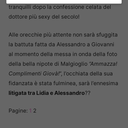
tranquilli dopo la confessione celata del
dottore più sexy del secolo!
Alle orecchie più attente non sarà sfuggita
la battuta fatta da Alessandro a Giovanni
al momento della messa in onda della foto
della bella nipote di Malgioglio
“Ammazza!
Complimenti Giovà!
“, l’occhiata della sua
fidanzata è stata fulminea, sarà l’ennesima
litigata tra Lidia e Alessandro
??
Pagine:
1
2