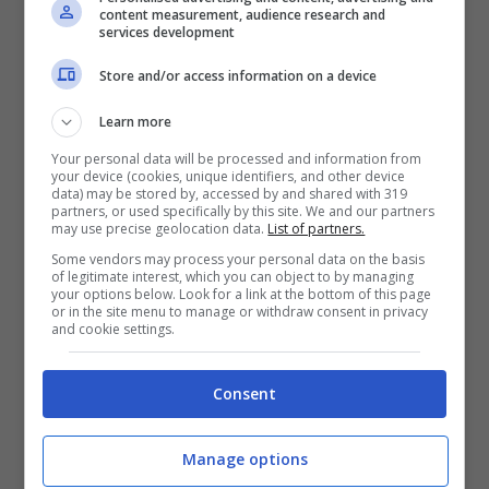
Giovanni ribatte:
“Noi sardi siamo molto
content measurement, audience research and
services development
ospitali, e quando qualcuno si fa male lo
Store and/or access information on a device
invitiamo a cena, ma poi lei è partita,
Learn more
quindi Cristiano ha raccontato la storia di
Your personal data will be processed and information from
un mio rifiuto!
”
your device (cookies, unique identifiers, and other device
data) may be stored by, accessed by and shared with 319
partners, or used specifically by this site. We and our partners
Ma Barbara incalza e chiede a Giovanni di
may use precise geolocation data.
List of partners.
Some vendors may process your personal data on the basis
dire la verità, e di confessare la sua storia
of legitimate interest, which you can object to by managing
your options below. Look for a link at the bottom of this page
con la ragazza:
or in the site menu to manage or withdraw consent in privacy
and cookie settings.
“Sono un gentleman, non lo farei mai!”
Consent
Quindi finalmente si scioglie questo
Manage options
mistero, e Malgioglio può dormire sonni più