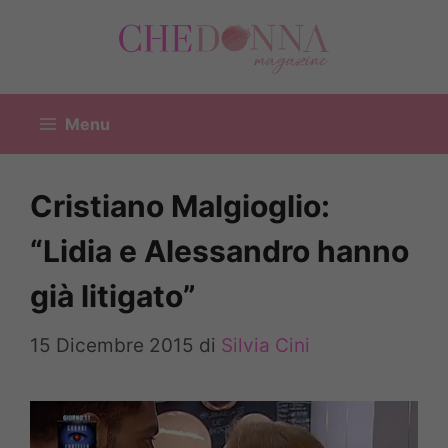
Vai
al
contenuto
Menu
Cristiano Malgioglio:
“Lidia e Alessandro hanno
già litigato”
15 Dicembre 2015
di
Silvia Cini