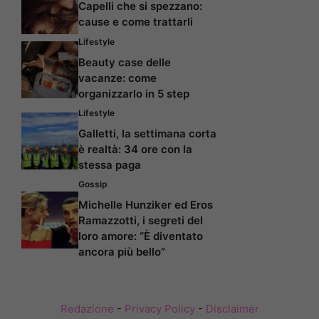
Capelli che si spezzano:
cause e come trattarli
Lifestyle
Beauty case delle
vacanze: come
organizzarlo in 5 step
Lifestyle
Galletti, la settimana corta
è realtà: 34 ore con la
stessa paga
Gossip
Michelle Hunziker ed Eros
Ramazzotti, i segreti del
loro amore: “È diventato
ancora più bello”
Redazione
-
Privacy Policy
-
Disclaimer