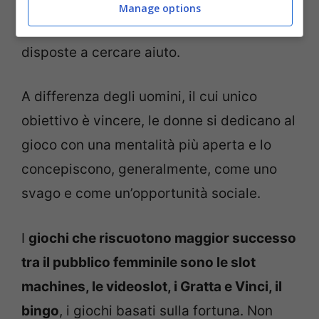
problema della dipendenza e, anche se
Manage options
con più difficoltà degli uomini, sono meglio
disposte a cercare aiuto.
A differenza degli uomini, il cui unico
obiettivo è vincere, le donne si dedicano al
gioco con una mentalità più aperta e lo
concepiscono, generalmente, come uno
svago e come un’opportunità sociale.
I
giochi che riscuotono maggior successo
tra il pubblico femminile sono le slot
machines, le videoslot, i Gratta e Vinci, il
bingo
, i giochi basati sulla fortuna. Non