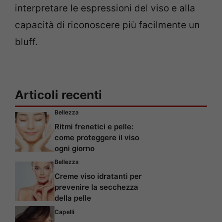
interpretare le espressioni del viso e alla
capacità di riconoscere più facilmente un
bluff.
Articoli recenti
Bellezza
Ritmi frenetici e pelle:
come proteggere il viso
ogni giorno
Bellezza
Creme viso idratanti per
prevenire la secchezza
della pelle
Capelli