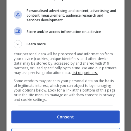
sono appassionate ai casinò virtuali
, che
Personalised advertising and content, advertising and
dedicano al gioco online parte dei propri
content measurement, audience research and
services development
momenti liberi. Questo è dovuto anche al
Store and/or access information on a device
fatto che queste donne hanno maggiore
esperienza e dimestichezza con la
Learn more
navigazione web e l’utilizzo dei dispositivi
Your personal data will be processed and information from
your device (cookies, unique identifiers, and other device
data) may be stored by, accessed by and shared with 319
tecnologici.
partners, or used specifically by this site. We and our partners
may use precise geolocation data.
List of partners.
Some vendors may process your personal data on the basis
Le donne appassionate di gambling
of legitimate interest, which you can object to by managing
your options below. Look for a link at the bottom of this page
sembrano essere meno portate allo
or in the site menu to manage or withdraw consent in privacy
and cookie settings.
sviluppo di una patologia. I casi,
comunque, non sono affatto rari ma esse
Consent
riescono più facilmente a riconoscere il