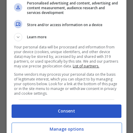
Personalised advertising and content, advertising and
prossime puntate, infatti, si legge che lei e
content measurement, audience research and
services development
Tarik inizieranno a vivere nuovamente
Store and/or access information on a device
sotto lo stesso tetto per il bene della loro
unica figlia. Quello che, però, per la
Learn more
giovane donna sembrava essere una resa,
Your personal data will be processed and information from
your device (cookies, unique identifiers, and other device
in realtà si rivelerà molto presto un vero e
data) may be stored by, accessed by and shared with 319
partners, or used specifically by this site. We and our partners
proprio incubo. Tarik, infatti, inizierà a
may use precise geolocation data.
List of partners.
Some vendors may process your personal data on the basis
trattarla malissimo e a comandarla a
of legitimate interest, which you can object to by managing
your options below. Look for a link at the bottom of this page
bacchetta.
or in the site menu to manage or withdraw consent in privacy
and cookie settings.
Consent
Manage options