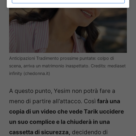
Anticipazioni Tradimento prossime puntate: colpo di
scena, arriva un matrimonio inaspettato. Credits: mediaset
infinity (chedonna.it)
A questo punto, Yesim non potrà fare a
meno di partire all’attacco. Così
farà una
copia di un video che vede Tarik uccidere
un suo complice e la chiuderà in una
cassetta di sicurezza,
decidendo di