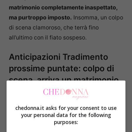
matrimonio completamente inaspettato,
ma purtroppo imposto.
Insomma, un colpo
di scena clamoroso, che terrà fino
all’ultimo con il fiato sospeso.
Anticipazioni Tradimento
prossime puntate: colpo di
scena, arriva un matrimonio
inaspettato
chedonna.it asks for your consent to use
Ad essere la protagonista indiscussa delle
your personal data for the following
prossime puntate de
Tradimento,
sarà
purposes:
proprio Yesim. Dalle anticipazioni delle