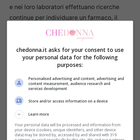
e nei loro laboratori effettuano ricerche
continue per individuare un farmaco, il
vaccino e altre modalità con cui vincere la
battaglia contro il Covid-19
e anche in
chedonna.it asks for your consent to use
italia, un
team di ricercatori nel laboratorio
your personal data for the following
di virologia del San Raffaele di Milano
,
purposes:
coordinato dal dottor
Massimo Clementi
,
Personalised advertising and content, advertising and
ha portato alla luce come un vecchio
content measurement, audience research and
services development
farmaco, il
Plaquenil’
possa essere utile in
Store and/or access information on a device
determinate fasi dell’infezione, in
particolare prima e dopo:
Learn more
Your personal data will be processed and information from
your device (cookies, unique identifiers, and other device
” Il Plaquenil è un farmaco vecchissimo, in
data) may be stored by, accessed by and shared with 319
partners, or used specifically by this site. We and our partners