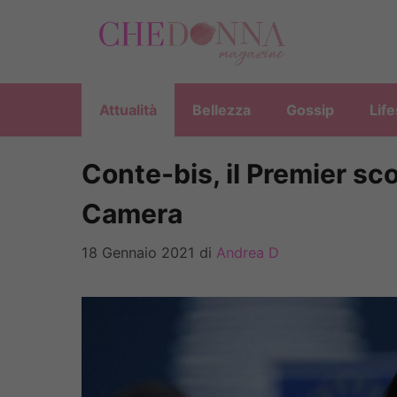
Vai
al
contenuto
Attualità
Bellezza
Gossip
Life
Conte-bis, il Premier scon
Camera
18 Gennaio 2021
di
Andrea D