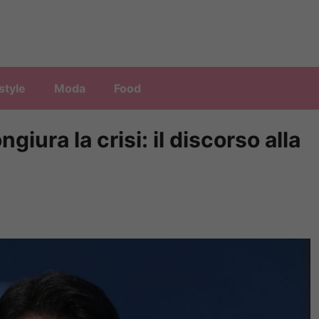
style
Moda
Food
giura la crisi: il discorso alla