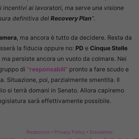
 incentivi ai lavoratori, ma serve una visione
esura definitiva del
Recovery Plan
“
.
amera
, ma ancora è tutto da decidere. Resta da
asserà la fiducia oppure no:
PD
e
Cinque Stelle
, ma persiste ancora un vuoto da colmare. Nei
o gruppo di
“responsabili”
pronto a fare scudo e
. Situazione, poi, parzialmente smentita. Il
io si terrà domani in Senato. Allora capiremo
gislatura sarà effettivamente possibile.
Redazione
-
Privacy Policy
-
Disclaimer