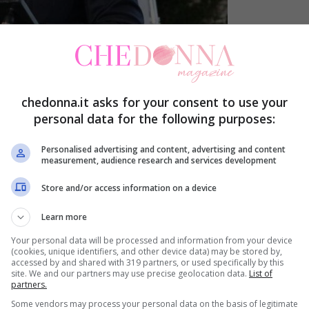
chedonna.it asks for your consent to use your
lidare la crisi politica, oppure incassare la
personal data for the following purposes:
di Renzi con Italia Viva, lo stallo è a un passo
l Premier dovrà tenere un discorso alla Camera e
Personalised advertising and content, advertising and content
measurement, audience research and services development
ra i margini per incassare la fiducia e andare
Store and/or access information on a device
re con una nuova maggioranza e un diverso
Learn more
ento alla Camera
, è apparso contrito e
Your personal data will be processed and information from your device
o e diretto nel carpire i bisogni attuali del Paese
(cookies, unique identifiers, and other device data) may be stored by,
accessed by and shared with 319 partners, or used specifically by this
 ultime settimane.
site. We and our partners may use precise geolocation data.
List of
partners.
Some vendors may process your personal data on the basis of legitimate