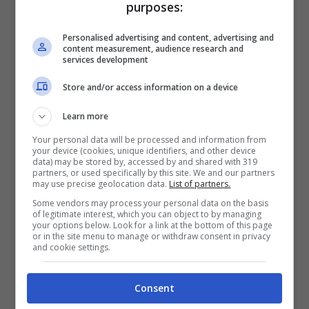
purposes:
durante una prova per l’accaparramento di
cibo.
Personalised advertising and content, advertising and
content measurement, audience research and
services development
Store and/or access information on a device
Learn more
Your personal data will be processed and information from
your device (cookies, unique identifiers, and other device
data) may be stored by, accessed by and shared with 319
partners, or used specifically by this site. We and our partners
may use precise geolocation data.
List of partners.
Some vendors may process your personal data on the basis
of legitimate interest, which you can object to by managing
your options below. Look for a link at the bottom of this page
or in the site menu to manage or withdraw consent in privacy
and cookie settings.
All’epoca de
L’Isola dei Famosi,
Elena era
fidanzata con Andrea,
ma pare abbia
Consent
vissuto un
vero e proprio colpo di fulmine