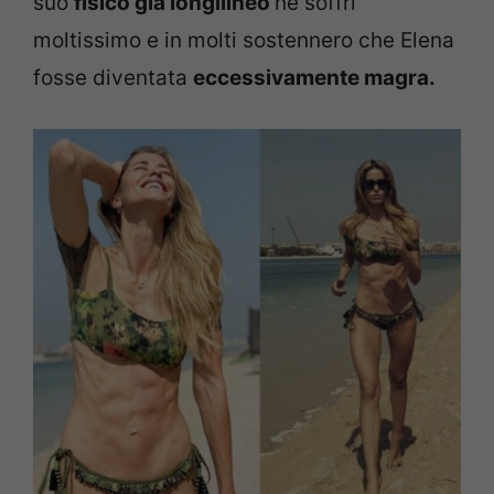
suo
fisico già longilineo
ne soffrì
moltissimo e in molti sostennero che Elena
fosse diventata
eccessivamente magra.