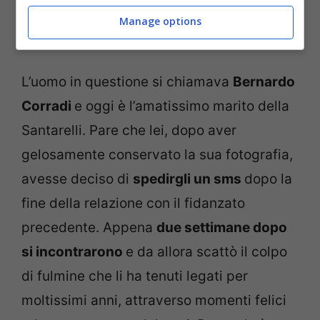
per un uomo che aveva visto solo in
Manage options
fotografia su un
calendario sportivo.
L’uomo in questione si chiamava
Bernardo
Corradi
e oggi è l’amatissimo marito della
Santarelli. Pare che lei, dopo aver
gelosamente conservato la sua fotografia,
avesse deciso di
spedirgli un sms
dopo la
fine della relazione con il fidanzato
precedente. Appena
due settimane dopo
si incontrarono
e da allora scattò il colpo
di fulmine che li ha tenuti legati per
moltissimi anni, attraverso momenti felici