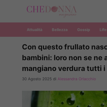
Vai
al
contenuto
Attualità
Bellezza
Gossip
Life
Con questo frullato nasc
bambini: loro non se ne
mangiano verdura tutti i 
30 Agosto 2025
di
Alessandra Orlacchio