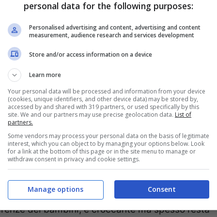
personal data for the following purposes:
Personalised advertising and content, advertising and content
measurement, audience research and services development
Store and/or access information on a device
ni: loro non se ne accorgono e finalmente mangiano verdura tutti i
Learn more
Your personal data will be processed and information from your device
(cookies, unique identifiers, and other device data) may be stored by,
ci e innocenti ma che in realtà nascondono un
accessed by and shared with 319 partners, or used specifically by this
site. We and our partners may use precise geolocation data.
List of
o i sapori nel modo giusto, sfruttando la
partners.
arire la lattuga in una crema soffice e invitante.
Some vendors may process your personal data on the basis of legitimate
interest, which you can object to by managing your options below. Look
na.
for a link at the bottom of this page or in the site menu to manage or
withdraw consent in privacy and cookie settings.
quista anche i più piccoli
Manage options
Consent
ferenze dei bambini, è croccante ma spesso resta