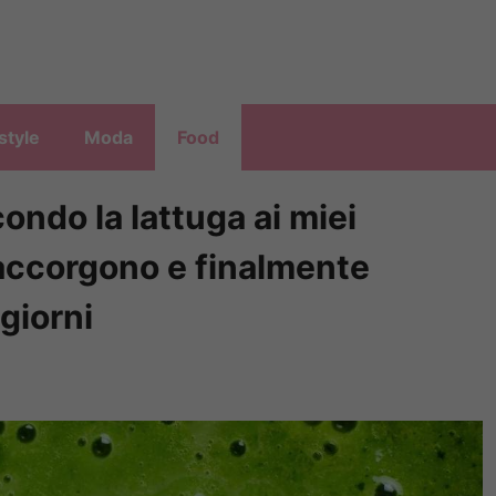
style
Moda
Food
ondo la lattuga ai miei
 accorgono e finalmente
giorni