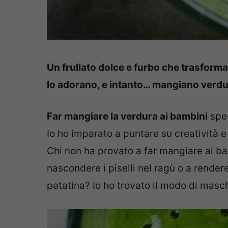
Un frullato dolce e furbo che trasforma 
lo adorano, e intanto… mangiano verd
Far mangiare la verdura ai bambini
spes
Io ho imparato a puntare su creatività e
Chi non ha provato a far mangiare ai bam
nascondere i piselli nel ragù o a rende
patatina? Io ho trovato il modo di masch